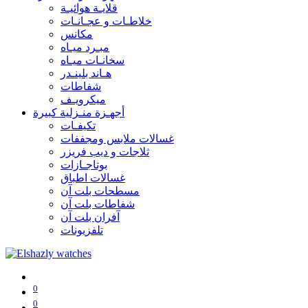
قلايـة هوائيـة
خلاطـات و عجـانـات
مكانس
مبـرد ميـاه
سخانـات ميـاه
هـاند بلينـدر
شفاطات
ميكرويـف
أجهـزة منـزلية كبيرة
تكيفـات
غسالات ملابس ومجففات
ثلاجات و ديب فريزر
بوتاجـازات
غسالات اطباق
مسطحات بلت آن
شفاطات بلت آن
آفران بلت آن
تلفزيونات
0
0