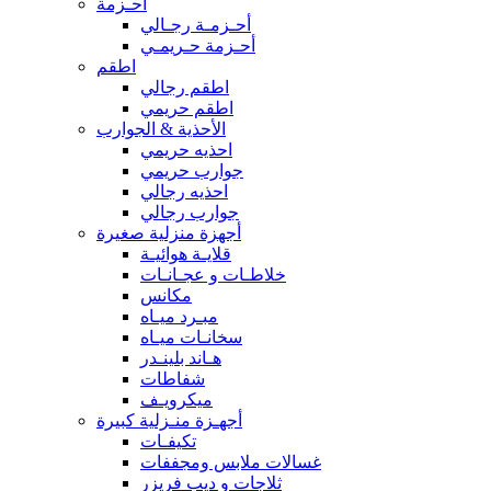
أحـزمة
أحـزمـة رجـالي
أحـزمة حـريمـي
اطقم
اطقم رجالي
اطقم حريمي
الأحذية & الجوارب
احذيه حريمي
جوارب حريمي
احذيه رجالي
جوارب رجالي
أجهزة منزلية صغيرة
قلايـة هوائيـة
خلاطـات و عجـانـات
مكانس
مبـرد ميـاه
سخانـات ميـاه
هـاند بلينـدر
شفاطات
ميكرويـف
أجهـزة منـزلية كبيرة
تكيفـات
غسالات ملابس ومجففات
ثلاجات و ديب فريزر