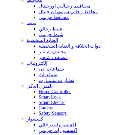
محافـظ
محـافـظ رجـالـي اورجينال
محافظ رجالي سيمي اورجينال
محـافظ حريمي
شنط
شنط رجالي
شنط حريمي
العناية الشخصية
أدوات الحلاقة و العناية الشخصية
مجـفف شـعـر
مصـفف شـعـر
إلكترونيات
سماعات اذن
سماعـات
نظـارات سـمـارت
المنزل الذكي
Home Controller
Smart Lock
Smart Electric
Camera
Safety Sensors
اكسسوار
اكسسوارات رجالي
اكسسوارات حريمي