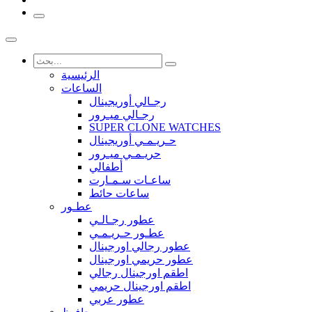
الرئيسية
الساعات
رجـالي أوريجينال
رجـالي ميـرور
SUPER CLONE WATCHES
حـريـمـي أوريجينال
حريـمـي ميـرور
أطفالي
ساعـات سـمـارت
ساعات حائط
عطـور
عطور رجـالـي
عطـور حـريـمـي
عطور رجالي اورجينال
عطور حريمي اورجينال
اطقم اورجينال رجالي
اطقم اورجينال حريمي
عطور عربي