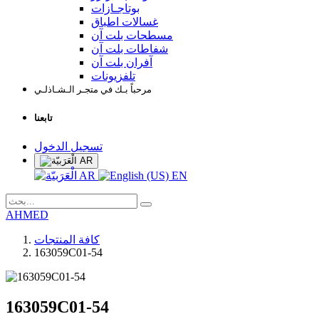
بوتاجـازات
غسالات اطباق
مسطحات بلت آن
شفاطات بلت آن
آفران بلت آن
تلفزيونات
مرحباً بـك في متجـر الـشـاذلـي
تابعنا
تسجيل الدخول
AR
AR
EN
AHMED
كافة المنتجات
163059C01-54
163059C01-54