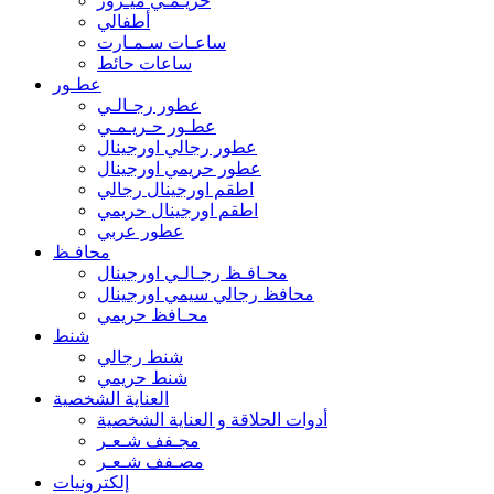
حريـمـي ميـرور
أطفالي
ساعـات سـمـارت
ساعات حائط
عطـور
عطور رجـالـي
عطـور حـريـمـي
عطور رجالي اورجينال
عطور حريمي اورجينال
اطقم اورجينال رجالي
اطقم اورجينال حريمي
عطور عربي
محافـظ
محـافـظ رجـالـي اورجينال
محافظ رجالي سيمي اورجينال
محـافظ حريمي
شنط
شنط رجالي
شنط حريمي
العناية الشخصية
أدوات الحلاقة و العناية الشخصية
مجـفف شـعـر
مصـفف شـعـر
إلكترونيات