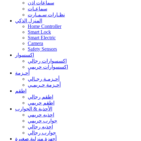
سماعات اذن
سماعـات
نظـارات سـمـارت
المنزل الذكي
Home Controller
Smart Lock
Smart Electric
Camera
Safety Sensors
اكسسوار
اكسسوارات رجالي
اكسسوارات حريمي
أحـزمة
أحـزمـة رجـالي
أحـزمة حـريمـي
اطقم
اطقم رجالي
اطقم حريمي
الأحذية & الجوارب
احذيه حريمي
جوارب حريمي
احذيه رجالي
جوارب رجالي
أجهزة منزلية صغيرة