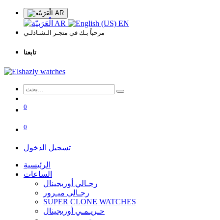
AR
AR
EN
مرحباً بـك في متجـر الـشـاذلـي
تابعنا
0
0
تسجيل الدخول
الرئيسية
الساعات
رجـالي أوريجينال
رجـالي ميـرور
SUPER CLONE WATCHES
حـريـمـي أوريجينال