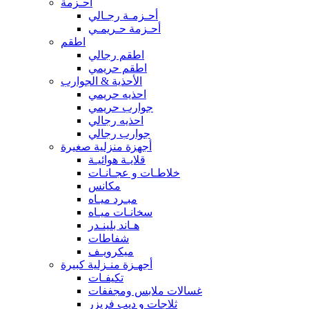
أحـزمة
أحـزمـة رجـالي
أحـزمة حـريمـي
اطقم
اطقم رجالي
اطقم حريمي
الأحذية & الجوارب
احذيه حريمي
جوارب حريمي
احذيه رجالي
جوارب رجالي
أجهزة منزلية صغيرة
قلايـة هوائيـة
خلاطـات و عجـانـات
مكانس
مبـرد ميـاه
سخانـات ميـاه
هـاند بلينـدر
شفاطات
ميكرويـف
أجهـزة منـزلية كبيرة
تكيفـات
غسالات ملابس ومجففات
ثلاجات و ديب فريزر