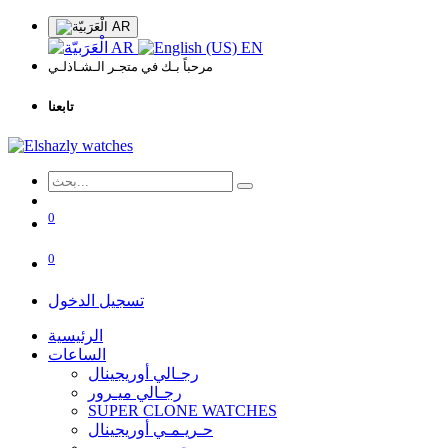
AR
AR
EN
مرحباً بـك في متجـر الـشـاذلـي
تابعنا
0
0
تسجيل الدخول
الرئيسية
الساعات
رجـالي أوريجينال
رجـالي ميـرور
SUPER CLONE WATCHES
حـريـمـي أوريجينال