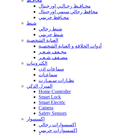
محافـظ
محـافـظ رجـالـي اورجينال
محافظ رجالي سيمي اورجينال
محـافظ حريمي
شنط
شنط رجالي
شنط حريمي
العناية الشخصية
أدوات الحلاقة و العناية الشخصية
مجـفف شـعـر
مصـفف شـعـر
إلكترونيات
سماعات اذن
سماعـات
نظـارات سـمـارت
المنزل الذكي
Home Controller
Smart Lock
Smart Electric
Camera
Safety Sensors
اكسسوار
اكسسوارات رجالي
اكسسوارات حريمي