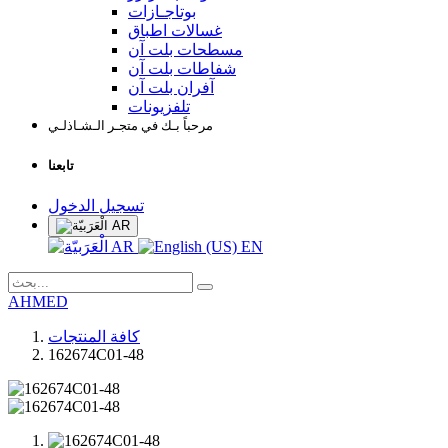
بوتاجـازات
غسالات اطباق
مسطحات بلت آن
شفاطات بلت آن
آفران بلت آن
تلفزيونات
مرحباً بـك في متجـر الـشـاذلـي
تابعنا
تسجيل الدخول
AR
AR
EN
AHMED
كافة المنتجات
162674C01-48