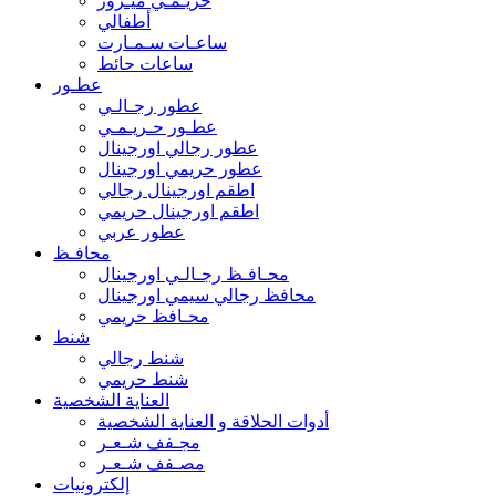
حريـمـي ميـرور
أطفالي
ساعـات سـمـارت
ساعات حائط
عطـور
عطور رجـالـي
عطـور حـريـمـي
عطور رجالي اورجينال
عطور حريمي اورجينال
اطقم اورجينال رجالي
اطقم اورجينال حريمي
عطور عربي
محافـظ
محـافـظ رجـالـي اورجينال
محافظ رجالي سيمي اورجينال
محـافظ حريمي
شنط
شنط رجالي
شنط حريمي
العناية الشخصية
أدوات الحلاقة و العناية الشخصية
مجـفف شـعـر
مصـفف شـعـر
إلكترونيات