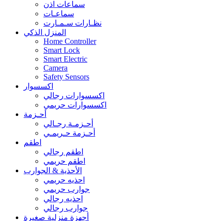
سماعات اذن
سماعـات
نظـارات سـمـارت
المنزل الذكي
Home Controller
Smart Lock
Smart Electric
Camera
Safety Sensors
اكسسوار
اكسسوارات رجالي
اكسسوارات حريمي
أحـزمة
أحـزمـة رجـالي
أحـزمة حـريمـي
اطقم
اطقم رجالي
اطقم حريمي
الأحذية & الجوارب
احذيه حريمي
جوارب حريمي
احذيه رجالي
جوارب رجالي
أجهزة منزلية صغيرة