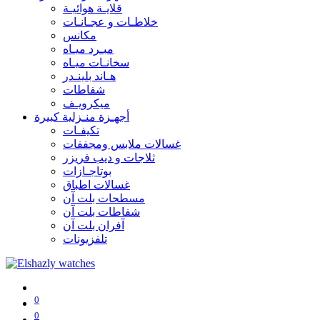
قلايـة هوائيـة
خلاطـات و عجـانـات
مكانس
مبـرد ميـاه
سخانـات ميـاه
هـاند بلينـدر
شفاطات
ميكرويـف
أجهـزة منـزلية كبيرة
تكيفـات
غسالات ملابس ومجففات
ثلاجات و ديب فريزر
بوتاجـازات
غسالات اطباق
مسطحات بلت آن
شفاطات بلت آن
آفران بلت آن
تلفزيونات
0
0