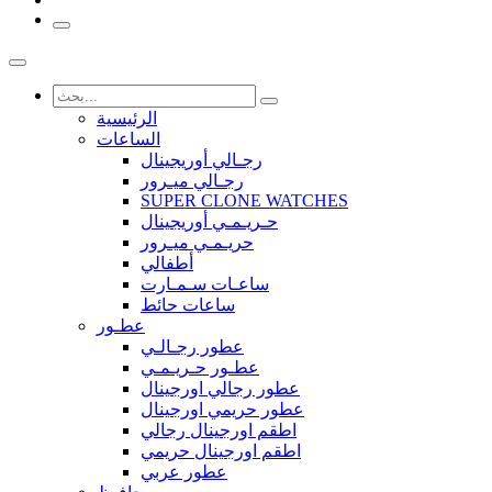
الرئيسية
الساعات
رجـالي أوريجينال
رجـالي ميـرور
SUPER CLONE WATCHES
حـريـمـي أوريجينال
حريـمـي ميـرور
أطفالي
ساعـات سـمـارت
ساعات حائط
عطـور
عطور رجـالـي
عطـور حـريـمـي
عطور رجالي اورجينال
عطور حريمي اورجينال
اطقم اورجينال رجالي
اطقم اورجينال حريمي
عطور عربي