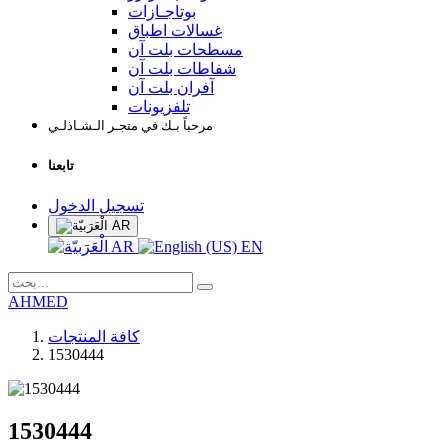
بوتاجـازات
غسالات اطباق
مسطحات بلت آن
شفاطات بلت آن
آفران بلت آن
تلفزيونات
مرحباً بـك في متجـر الـشـاذلـي
تابعنا
تسجيل الدخول
AR
AR
EN
AHMED
كافة المنتجات
1530444
1530444