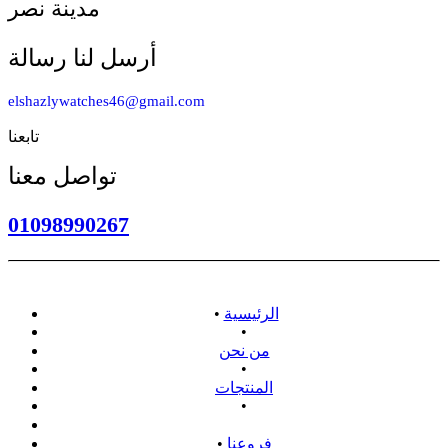
مدينة نصر
أرسل لنا رسالة
elshazlywatches46@gmail.com
تابعنا
تواصل معنا
01098990267
الرئيسية
•
•
من نحن
•
المنتجات
•
سياسة الاسترداد
فروعنا
•