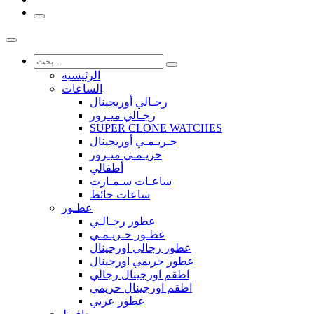
الرئيسية
الساعات
رجـالي أوريجينال
رجـالي ميـرور
SUPER CLONE WATCHES
حـريـمـي أوريجينال
حريـمـي ميـرور
أطفالي
ساعـات سـمـارت
ساعات حائط
عطـور
عطور رجـالـي
عطـور حـريـمـي
عطور رجالي اورجينال
عطور حريمي اورجينال
اطقم اورجينال رجالي
اطقم اورجينال حريمي
عطور عربي