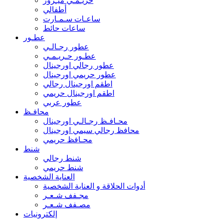
حريـمـي ميـرور
أطفالي
ساعـات سـمـارت
ساعات حائط
عطـور
عطور رجـالـي
عطـور حـريـمـي
عطور رجالي اورجينال
عطور حريمي اورجينال
اطقم اورجينال رجالي
اطقم اورجينال حريمي
عطور عربي
محافـظ
محـافـظ رجـالـي اورجينال
محافظ رجالي سيمي اورجينال
محـافظ حريمي
شنط
شنط رجالي
شنط حريمي
العناية الشخصية
أدوات الحلاقة و العناية الشخصية
مجـفف شـعـر
مصـفف شـعـر
إلكترونيات