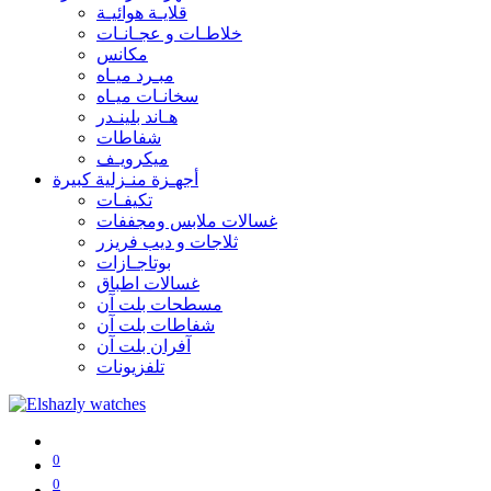
قلايـة هوائيـة
خلاطـات و عجـانـات
مكانس
مبـرد ميـاه
سخانـات ميـاه
هـاند بلينـدر
شفاطات
ميكرويـف
أجهـزة منـزلية كبيرة
تكيفـات
غسالات ملابس ومجففات
ثلاجات و ديب فريزر
بوتاجـازات
غسالات اطباق
مسطحات بلت آن
شفاطات بلت آن
آفران بلت آن
تلفزيونات
0
0