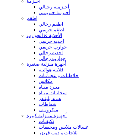
أحـزمة
أحـزمـة رجـالي
أحـزمة حـريمـي
اطقم
اطقم رجالي
اطقم حريمي
الأحذية & الجوارب
احذيه حريمي
جوارب حريمي
احذيه رجالي
جوارب رجالي
أجهزة منزلية صغيرة
قلايـة هوائيـة
خلاطـات و عجـانـات
مكانس
مبـرد ميـاه
سخانـات ميـاه
هـاند بلينـدر
شفاطات
ميكرويـف
أجهـزة منـزلية كبيرة
تكيفـات
غسالات ملابس ومجففات
ثلاجات و ديب فريزر