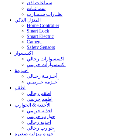
سماعات اذن
سماعـات
نظـارات سـمـارت
المنزل الذكي
Home Controller
Smart Lock
Smart Electric
Camera
Safety Sensors
اكسسوار
اكسسوارات رجالي
اكسسوارات حريمي
أحـزمة
أحـزمـة رجـالي
أحـزمة حـريمـي
اطقم
اطقم رجالي
اطقم حريمي
الأحذية & الجوارب
احذيه حريمي
جوارب حريمي
احذيه رجالي
جوارب رجالي
أجهزة منزلية صغيرة