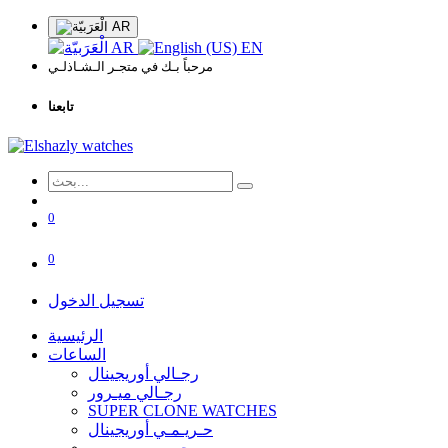
AR
AR
EN
مرحباً بـك في متجـر الـشـاذلـي
تابعنا
0
0
تسجيل الدخول
الرئيسية
الساعات
رجـالي أوريجينال
رجـالي ميـرور
SUPER CLONE WATCHES
حـريـمـي أوريجينال