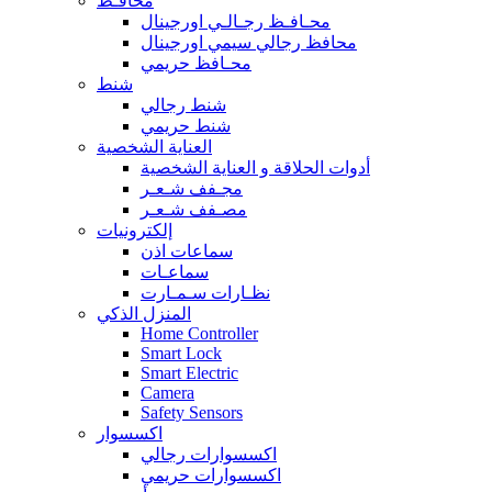
محافـظ
محـافـظ رجـالـي اورجينال
محافظ رجالي سيمي اورجينال
محـافظ حريمي
شنط
شنط رجالي
شنط حريمي
العناية الشخصية
أدوات الحلاقة و العناية الشخصية
مجـفف شـعـر
مصـفف شـعـر
إلكترونيات
سماعات اذن
سماعـات
نظـارات سـمـارت
المنزل الذكي
Home Controller
Smart Lock
Smart Electric
Camera
Safety Sensors
اكسسوار
اكسسوارات رجالي
اكسسوارات حريمي