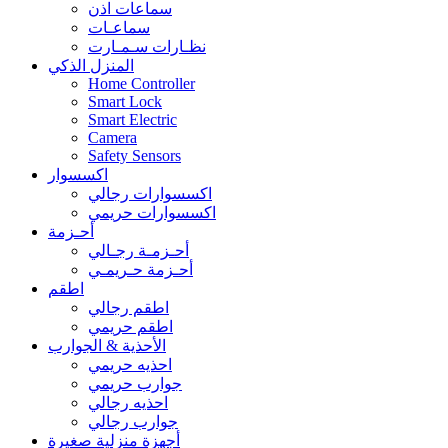
سماعات اذن
سماعـات
نظـارات سـمـارت
المنزل الذكي
Home Controller
Smart Lock
Smart Electric
Camera
Safety Sensors
اكسسوار
اكسسوارات رجالي
اكسسوارات حريمي
أحـزمة
أحـزمـة رجـالي
أحـزمة حـريمـي
اطقم
اطقم رجالي
اطقم حريمي
الأحذية & الجوارب
احذيه حريمي
جوارب حريمي
احذيه رجالي
جوارب رجالي
أجهزة منزلية صغيرة