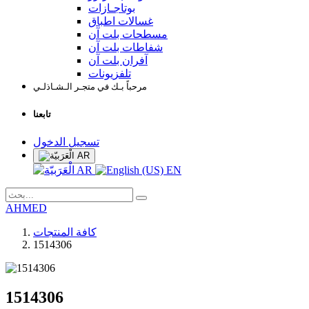
بوتاجـازات
غسالات اطباق
مسطحات بلت آن
شفاطات بلت آن
آفران بلت آن
تلفزيونات
مرحباً بـك في متجـر الـشـاذلـي
تابعنا
تسجيل الدخول
AR
AR
EN
AHMED
كافة المنتجات
1514306
1514306