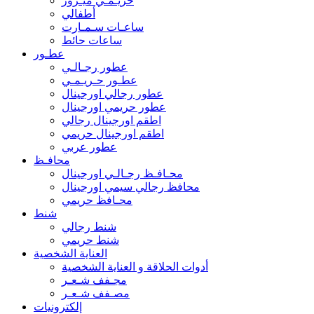
حريـمـي ميـرور
أطفالي
ساعـات سـمـارت
ساعات حائط
عطـور
عطور رجـالـي
عطـور حـريـمـي
عطور رجالي اورجينال
عطور حريمي اورجينال
اطقم اورجينال رجالي
اطقم اورجينال حريمي
عطور عربي
محافـظ
محـافـظ رجـالـي اورجينال
محافظ رجالي سيمي اورجينال
محـافظ حريمي
شنط
شنط رجالي
شنط حريمي
العناية الشخصية
أدوات الحلاقة و العناية الشخصية
مجـفف شـعـر
مصـفف شـعـر
إلكترونيات