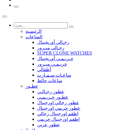
الرئيسية
الساعات
رجـالي أوريجينال
رجـالي ميـرور
SUPER CLONE WATCHES
حـريـمـي أوريجينال
حريـمـي ميـرور
أطفالي
ساعـات سـمـارت
ساعات حائط
عطـور
عطور رجـالـي
عطـور حـريـمـي
عطور رجالي اورجينال
عطور حريمي اورجينال
اطقم اورجينال رجالي
اطقم اورجينال حريمي
عطور عربي