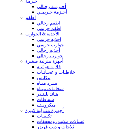
أحـزمة
أحـزمـة رجـالي
أحـزمة حـريمـي
اطقم
اطقم رجالي
اطقم حريمي
الأحذية & الجوارب
احذيه حريمي
جوارب حريمي
احذيه رجالي
جوارب رجالي
أجهزة منزلية صغيرة
قلايـة هوائيـة
خلاطـات و عجـانـات
مكانس
مبـرد ميـاه
سخانـات ميـاه
هـاند بلينـدر
شفاطات
ميكرويـف
أجهـزة منـزلية كبيرة
تكيفـات
غسالات ملابس ومجففات
ثلاجات و ديب فريزر