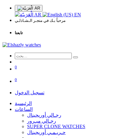
AR
AR
EN
مرحباً بـك في متجـر الـشـاذلـي
تابعنا
0
0
تسجيل الدخول
الرئيسية
الساعات
رجـالي أوريجينال
رجـالي ميـرور
SUPER CLONE WATCHES
حـريـمـي أوريجينال