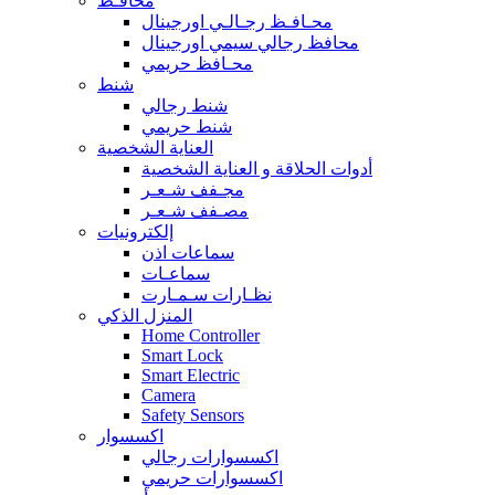
محافـظ
محـافـظ رجـالـي اورجينال
محافظ رجالي سيمي اورجينال
محـافظ حريمي
شنط
شنط رجالي
شنط حريمي
العناية الشخصية
أدوات الحلاقة و العناية الشخصية
مجـفف شـعـر
مصـفف شـعـر
إلكترونيات
سماعات اذن
سماعـات
نظـارات سـمـارت
المنزل الذكي
Home Controller
Smart Lock
Smart Electric
Camera
Safety Sensors
اكسسوار
اكسسوارات رجالي
اكسسوارات حريمي