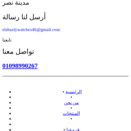
مدينة نصر
أرسل لنا رسالة
elshazlywatches46@gmail.com
تابعنا
تواصل معنا
01098990267
الرئيسية
•
•
من نحن
•
المنتجات
•
سياسة الاسترداد
فروعنا
•