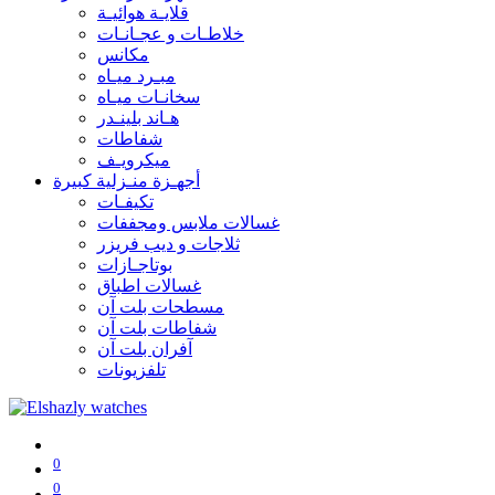
قلايـة هوائيـة
خلاطـات و عجـانـات
مكانس
مبـرد ميـاه
سخانـات ميـاه
هـاند بلينـدر
شفاطات
ميكرويـف
أجهـزة منـزلية كبيرة
تكيفـات
غسالات ملابس ومجففات
ثلاجات و ديب فريزر
بوتاجـازات
غسالات اطباق
مسطحات بلت آن
شفاطات بلت آن
آفران بلت آن
تلفزيونات
0
0