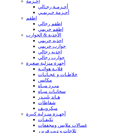
أحـزمة
أحـزمـة رجـالي
أحـزمة حـريمـي
اطقم
اطقم رجالي
اطقم حريمي
الأحذية & الجوارب
احذيه حريمي
جوارب حريمي
احذيه رجالي
جوارب رجالي
أجهزة منزلية صغيرة
قلايـة هوائيـة
خلاطـات و عجـانـات
مكانس
مبـرد ميـاه
سخانـات ميـاه
هـاند بلينـدر
شفاطات
ميكرويـف
أجهـزة منـزلية كبيرة
تكيفـات
غسالات ملابس ومجففات
ثلاجات و ديب فريزر