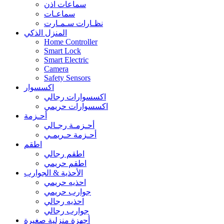
سماعات اذن
سماعـات
نظـارات سـمـارت
المنزل الذكي
Home Controller
Smart Lock
Smart Electric
Camera
Safety Sensors
اكسسوار
اكسسوارات رجالي
اكسسوارات حريمي
أحـزمة
أحـزمـة رجـالي
أحـزمة حـريمـي
اطقم
اطقم رجالي
اطقم حريمي
الأحذية & الجوارب
احذيه حريمي
جوارب حريمي
احذيه رجالي
جوارب رجالي
أجهزة منزلية صغيرة