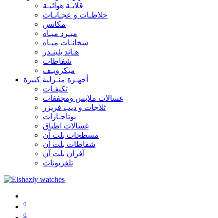
قلايـة هوائيـة
خلاطـات و عجـانـات
مكانس
مبـرد ميـاه
سخانـات ميـاه
هـاند بلينـدر
شفاطات
ميكرويـف
أجهـزة منـزلية كبيرة
تكيفـات
غسالات ملابس ومجففات
ثلاجات و ديب فريزر
بوتاجـازات
غسالات اطباق
مسطحات بلت آن
شفاطات بلت آن
آفران بلت آن
تلفزيونات
0
0