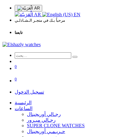
AR
AR
EN
مرحباً بـك في متجـر الـشـاذلـي
تابعنا
0
0
تسجيل الدخول
الرئيسية
الساعات
رجـالي أوريجينال
رجـالي ميـرور
SUPER CLONE WATCHES
حـريـمـي أوريجينال