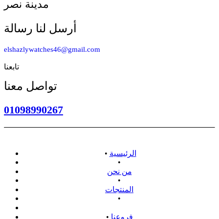
مدينة نصر
أرسل لنا رسالة
elshazlywatches46@gmail.com
تابعنا
تواصل معنا
01098990267
الرئيسية
•
•
من نحن
•
المنتجات
•
سياسة الاسترداد
فروعنا
•