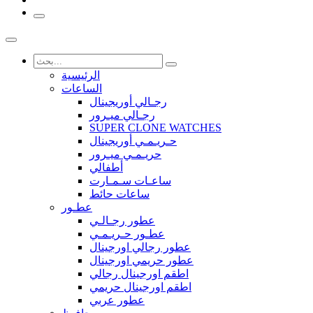
الرئيسية
الساعات
رجـالي أوريجينال
رجـالي ميـرور
SUPER CLONE WATCHES
حـريـمـي أوريجينال
حريـمـي ميـرور
أطفالي
ساعـات سـمـارت
ساعات حائط
عطـور
عطور رجـالـي
عطـور حـريـمـي
عطور رجالي اورجينال
عطور حريمي اورجينال
اطقم اورجينال رجالي
اطقم اورجينال حريمي
عطور عربي