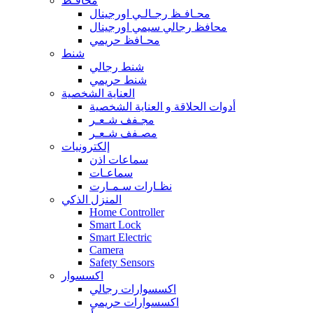
محافـظ
محـافـظ رجـالـي اورجينال
محافظ رجالي سيمي اورجينال
محـافظ حريمي
شنط
شنط رجالي
شنط حريمي
العناية الشخصية
أدوات الحلاقة و العناية الشخصية
مجـفف شـعـر
مصـفف شـعـر
إلكترونيات
سماعات اذن
سماعـات
نظـارات سـمـارت
المنزل الذكي
Home Controller
Smart Lock
Smart Electric
Camera
Safety Sensors
اكسسوار
اكسسوارات رجالي
اكسسوارات حريمي