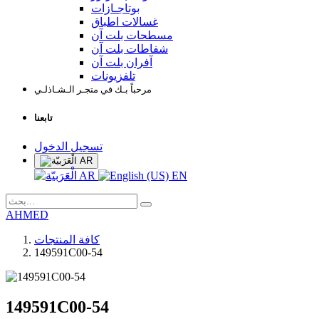
بوتاجـازات
غسالات اطباق
مسطحات بلت آن
شفاطات بلت آن
آفران بلت آن
تلفزيونات
مرحباً بـك في متجـر الـشـاذلـي
تابعنا
تسجيل الدخول
AR
AR
EN
AHMED
كافة المنتجات
149591C00-54
149591C00-54