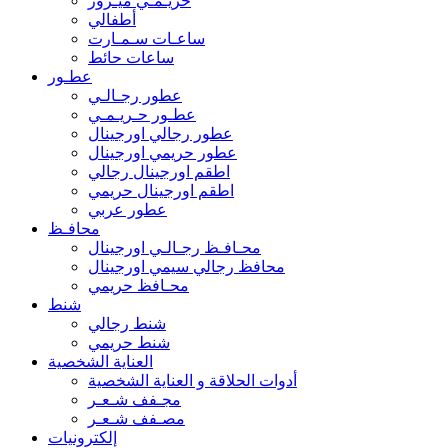
حريـمـي ميـرور
أطفالي
ساعـات سـمـارت
ساعات حائط
عطـور
عطور رجـالـي
عطـور حـريـمـي
عطور رجالي اورجينال
عطور حريمي اورجينال
اطقم اورجينال رجالي
اطقم اورجينال حريمي
عطور عربي
محافـظ
محـافـظ رجـالـي اورجينال
محافظ رجالي سيمي اورجينال
محـافظ حريمي
شنط
شنط رجالي
شنط حريمي
العناية الشخصية
أدوات الحلاقة و العناية الشخصية
مجـفف شـعـر
مصـفف شـعـر
إلكترونيات