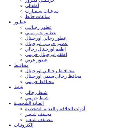
حريـمـي ميـرور
أطفالي
ساعـات سـمـارت
ساعات حائط
عطـور
عطور رجـالـي
عطـور حـريـمـي
عطور رجالي اورجينال
عطور حريمي اورجينال
اطقم اورجينال رجالي
اطقم اورجينال حريمي
عطور عربي
محافـظ
محـافـظ رجـالـي اورجينال
محافظ رجالي سيمي اورجينال
محـافظ حريمي
شنط
شنط رجالي
شنط حريمي
العناية الشخصية
أدوات الحلاقة و العناية الشخصية
مجـفف شـعـر
مصـفف شـعـر
إلكترونيات