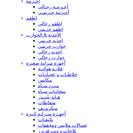
أحـزمة
أحـزمـة رجـالي
أحـزمة حـريمـي
اطقم
اطقم رجالي
اطقم حريمي
الأحذية & الجوارب
احذيه حريمي
جوارب حريمي
احذيه رجالي
جوارب رجالي
أجهزة منزلية صغيرة
قلايـة هوائيـة
خلاطـات و عجـانـات
مكانس
مبـرد ميـاه
سخانـات ميـاه
هـاند بلينـدر
شفاطات
ميكرويـف
أجهـزة منـزلية كبيرة
تكيفـات
غسالات ملابس ومجففات
ثلاجات و ديب فريزر