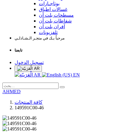
بوتاجـازات
غسالات اطباق
مسطحات بلت آن
شفاطات بلت آن
آفران بلت آن
تلفزيونات
مرحباً بـك في متجـر الـشـاذلـي
تابعنا
تسجيل الدخول
AR
AR
EN
AHMED
كافة المنتجات
149591C00-46