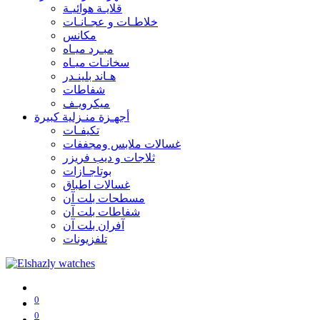
قلايـة هوائيـة
خلاطـات و عجـانـات
مكانس
مبـرد ميـاه
سخانـات ميـاه
هـاند بلينـدر
شفاطات
ميكرويـف
أجهـزة منـزلية كبيرة
تكيفـات
غسالات ملابس ومجففات
ثلاجات و ديب فريزر
بوتاجـازات
غسالات اطباق
مسطحات بلت آن
شفاطات بلت آن
آفران بلت آن
تلفزيونات
0
0