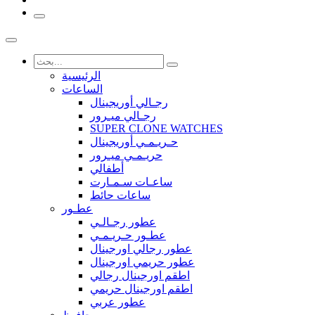
الرئيسية
الساعات
رجـالي أوريجينال
رجـالي ميـرور
SUPER CLONE WATCHES
حـريـمـي أوريجينال
حريـمـي ميـرور
أطفالي
ساعـات سـمـارت
ساعات حائط
عطـور
عطور رجـالـي
عطـور حـريـمـي
عطور رجالي اورجينال
عطور حريمي اورجينال
اطقم اورجينال رجالي
اطقم اورجينال حريمي
عطور عربي