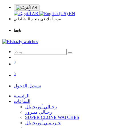
AR
AR
EN
مرحباً بـك في متجـر الـشـاذلـي
تابعنا
0
0
تسجيل الدخول
الرئيسية
الساعات
رجـالي أوريجينال
رجـالي ميـرور
SUPER CLONE WATCHES
حـريـمـي أوريجينال