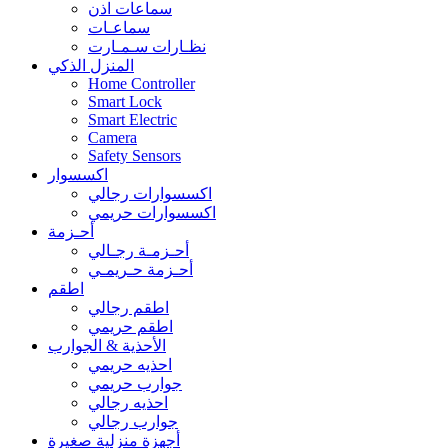
سماعات اذن
سماعـات
نظـارات سـمـارت
المنزل الذكي
Home Controller
Smart Lock
Smart Electric
Camera
Safety Sensors
اكسسوار
اكسسوارات رجالي
اكسسوارات حريمي
أحـزمة
أحـزمـة رجـالي
أحـزمة حـريمـي
اطقم
اطقم رجالي
اطقم حريمي
الأحذية & الجوارب
احذيه حريمي
جوارب حريمي
احذيه رجالي
جوارب رجالي
أجهزة منزلية صغيرة