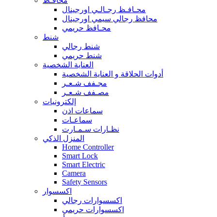
محافـظ
محـافـظ رجـالـي اورجينال
محافظ رجالي سيمي اورجينال
محـافظ حريمي
شنط
شنط رجالي
شنط حريمي
العناية الشخصية
أدوات الحلاقة و العناية الشخصية
مجـفف شـعـر
مصـفف شـعـر
إلكترونيات
سماعات اذن
سماعـات
نظـارات سـمـارت
المنزل الذكي
Home Controller
Smart Lock
Smart Electric
Camera
Safety Sensors
اكسسوار
اكسسوارات رجالي
اكسسوارات حريمي