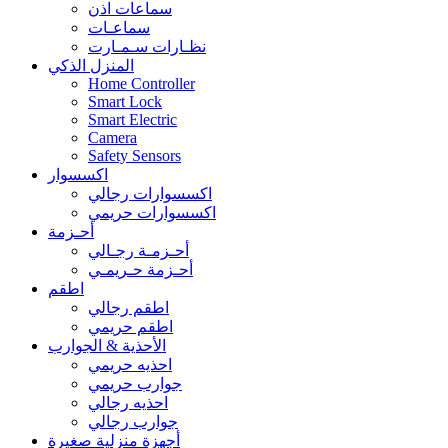
سماعات اذن
سماعـات
نظـارات سـمـارت
المنزل الذكي
Home Controller
Smart Lock
Smart Electric
Camera
Safety Sensors
اكسسوار
اكسسوارات رجالي
اكسسوارات حريمي
أحـزمة
أحـزمـة رجـالي
أحـزمة حـريمـي
اطقم
اطقم رجالي
اطقم حريمي
الأحذية & الجوارب
احذيه حريمي
جوارب حريمي
احذيه رجالي
جوارب رجالي
أجهزة منزلية صغيرة