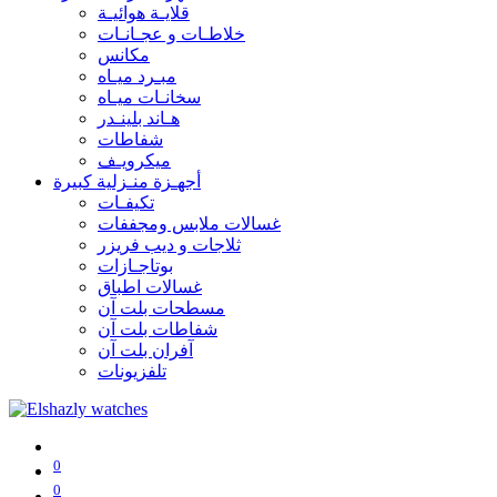
قلايـة هوائيـة
خلاطـات و عجـانـات
مكانس
مبـرد ميـاه
سخانـات ميـاه
هـاند بلينـدر
شفاطات
ميكرويـف
أجهـزة منـزلية كبيرة
تكيفـات
غسالات ملابس ومجففات
ثلاجات و ديب فريزر
بوتاجـازات
غسالات اطباق
مسطحات بلت آن
شفاطات بلت آن
آفران بلت آن
تلفزيونات
0
0