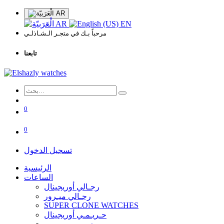
AR
AR
EN
مرحباً بـك في متجـر الـشـاذلـي
تابعنا
0
0
تسجيل الدخول
الرئيسية
الساعات
رجـالي أوريجينال
رجـالي ميـرور
SUPER CLONE WATCHES
حـريـمـي أوريجينال