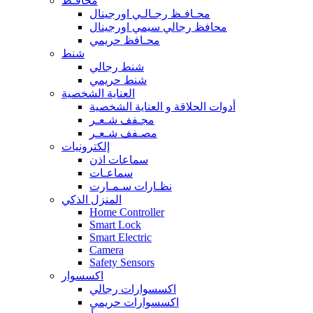
محافـظ
محـافـظ رجـالـي اورجينال
محافظ رجالي سيمي اورجينال
محـافظ حريمي
شنط
شنط رجالي
شنط حريمي
العناية الشخصية
أدوات الحلاقة و العناية الشخصية
مجـفف شـعـر
مصـفف شـعـر
إلكترونيات
سماعات اذن
سماعـات
نظـارات سـمـارت
المنزل الذكي
Home Controller
Smart Lock
Smart Electric
Camera
Safety Sensors
اكسسوار
اكسسوارات رجالي
اكسسوارات حريمي