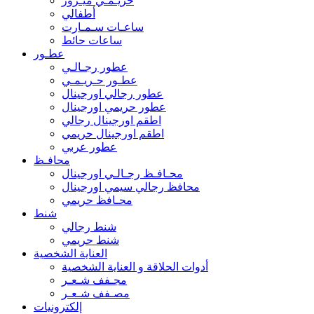
حريـمـي ميـرور
أطفالي
ساعـات سـمـارت
ساعات حائط
عطـور
عطور رجـالـي
عطـور حـريـمـي
عطور رجالي اورجينال
عطور حريمي اورجينال
اطقم اورجينال رجالي
اطقم اورجينال حريمي
عطور عربي
محافـظ
محـافـظ رجـالـي اورجينال
محافظ رجالي سيمي اورجينال
محـافظ حريمي
شنط
شنط رجالي
شنط حريمي
العناية الشخصية
أدوات الحلاقة و العناية الشخصية
مجـفف شـعـر
مصـفف شـعـر
إلكترونيات