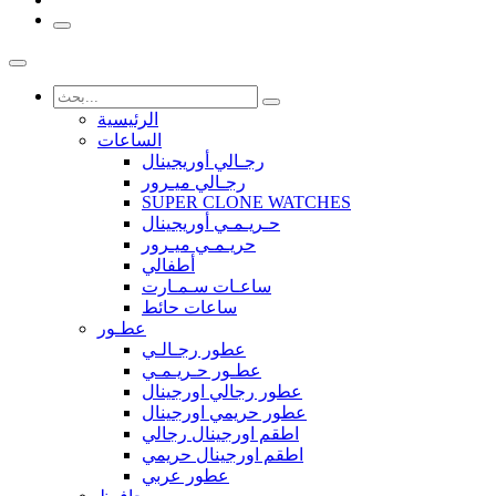
الرئيسية
الساعات
رجـالي أوريجينال
رجـالي ميـرور
SUPER CLONE WATCHES
حـريـمـي أوريجينال
حريـمـي ميـرور
أطفالي
ساعـات سـمـارت
ساعات حائط
عطـور
عطور رجـالـي
عطـور حـريـمـي
عطور رجالي اورجينال
عطور حريمي اورجينال
اطقم اورجينال رجالي
اطقم اورجينال حريمي
عطور عربي