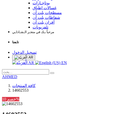
بوتاجـازات
غسالات اطباق
مسطحات بلت آن
شفاطات بلت آن
آفران بلت آن
تلفزيونات
مرحباً بـك في متجـر الـشـاذلـي
تابعنا
تسجيل الدخول
AR
AR
EN
AHMED
كافة المنتجات
14602553
خصم 10%