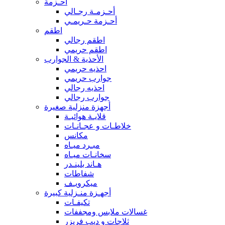
أحـزمة
أحـزمـة رجـالي
أحـزمة حـريمـي
اطقم
اطقم رجالي
اطقم حريمي
الأحذية & الجوارب
احذيه حريمي
جوارب حريمي
احذيه رجالي
جوارب رجالي
أجهزة منزلية صغيرة
قلايـة هوائيـة
خلاطـات و عجـانـات
مكانس
مبـرد ميـاه
سخانـات ميـاه
هـاند بلينـدر
شفاطات
ميكرويـف
أجهـزة منـزلية كبيرة
تكيفـات
غسالات ملابس ومجففات
ثلاجات و ديب فريزر