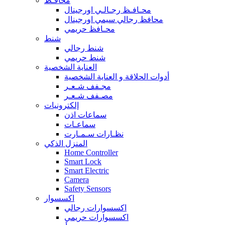
محافـظ
محـافـظ رجـالـي اورجينال
محافظ رجالي سيمي اورجينال
محـافظ حريمي
شنط
شنط رجالي
شنط حريمي
العناية الشخصية
أدوات الحلاقة و العناية الشخصية
مجـفف شـعـر
مصـفف شـعـر
إلكترونيات
سماعات اذن
سماعـات
نظـارات سـمـارت
المنزل الذكي
Home Controller
Smart Lock
Smart Electric
Camera
Safety Sensors
اكسسوار
اكسسوارات رجالي
اكسسوارات حريمي