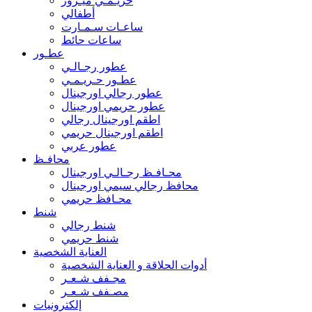
حريـمـي ميـرور
أطفالي
ساعـات سـمـارت
ساعات حائط
عطـور
عطور رجـالـي
عطـور حـريـمـي
عطور رجالي اورجينال
عطور حريمي اورجينال
اطقم اورجينال رجالي
اطقم اورجينال حريمي
عطور عربي
محافـظ
محـافـظ رجـالـي اورجينال
محافظ رجالي سيمي اورجينال
محـافظ حريمي
شنط
شنط رجالي
شنط حريمي
العناية الشخصية
أدوات الحلاقة و العناية الشخصية
مجـفف شـعـر
مصـفف شـعـر
إلكترونيات