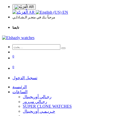
AR
AR
EN
مرحباً بـك في متجـر الـشـاذلـي
تابعنا
0
0
تسجيل الدخول
الرئيسية
الساعات
رجـالي أوريجينال
رجـالي ميـرور
SUPER CLONE WATCHES
حـريـمـي أوريجينال