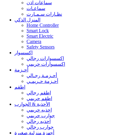
سماعات اذن
سماعـات
نظـارات سـمـارت
المنزل الذكي
Home Controller
Smart Lock
Smart Electric
Camera
Safety Sensors
اكسسوار
اكسسوارات رجالي
اكسسوارات حريمي
أحـزمة
أحـزمـة رجـالي
أحـزمة حـريمـي
اطقم
اطقم رجالي
اطقم حريمي
الأحذية & الجوارب
احذيه حريمي
جوارب حريمي
احذيه رجالي
جوارب رجالي
أجهزة منزلية صغيرة