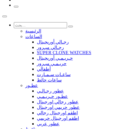
الرئيسية
الساعات
رجـالي أوريجينال
رجـالي ميـرور
SUPER CLONE WATCHES
حـريـمـي أوريجينال
حريـمـي ميـرور
أطفالي
ساعـات سـمـارت
ساعات حائط
عطـور
عطور رجـالـي
عطـور حـريـمـي
عطور رجالي اورجينال
عطور حريمي اورجينال
اطقم اورجينال رجالي
اطقم اورجينال حريمي
عطور عربي