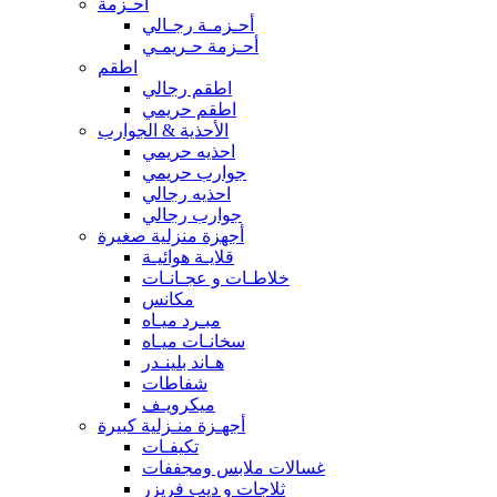
أحـزمة
أحـزمـة رجـالي
أحـزمة حـريمـي
اطقم
اطقم رجالي
اطقم حريمي
الأحذية & الجوارب
احذيه حريمي
جوارب حريمي
احذيه رجالي
جوارب رجالي
أجهزة منزلية صغيرة
قلايـة هوائيـة
خلاطـات و عجـانـات
مكانس
مبـرد ميـاه
سخانـات ميـاه
هـاند بلينـدر
شفاطات
ميكرويـف
أجهـزة منـزلية كبيرة
تكيفـات
غسالات ملابس ومجففات
ثلاجات و ديب فريزر