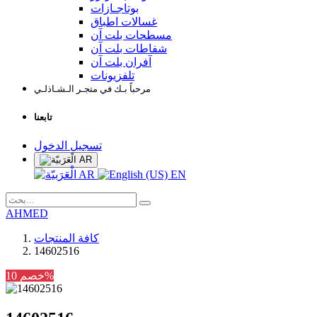
بوتاجـازات
غسالات اطباق
مسطحات بلت آن
شفاطات بلت آن
آفران بلت آن
تلفزيونات
مرحباً بـك في متجـر الـشـاذلـي
تابعنا
تسجيل الدخول
AR
AR
EN
AHMED
كافة المنتجات
14602516
خصم 10%