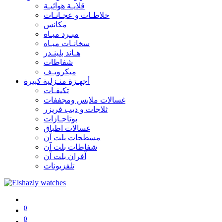
قلايـة هوائيـة
خلاطـات و عجـانـات
مكانس
مبـرد ميـاه
سخانـات ميـاه
هـاند بلينـدر
شفاطات
ميكرويـف
أجهـزة منـزلية كبيرة
تكيفـات
غسالات ملابس ومجففات
ثلاجات و ديب فريزر
بوتاجـازات
غسالات اطباق
مسطحات بلت آن
شفاطات بلت آن
آفران بلت آن
تلفزيونات
0
0