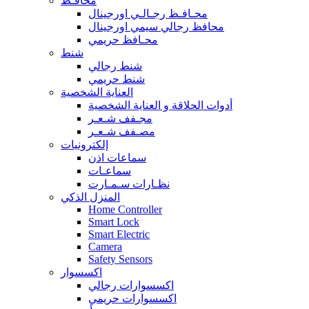
محافـظ
محـافـظ رجـالـي اورجينال
محافظ رجالي سيمي اورجينال
محـافظ حريمي
شنط
شنط رجالي
شنط حريمي
العناية الشخصية
أدوات الحلاقة و العناية الشخصية
مجـفف شـعـر
مصـفف شـعـر
إلكترونيات
سماعات اذن
سماعـات
نظـارات سـمـارت
المنزل الذكي
Home Controller
Smart Lock
Smart Electric
Camera
Safety Sensors
اكسسوار
اكسسوارات رجالي
اكسسوارات حريمي