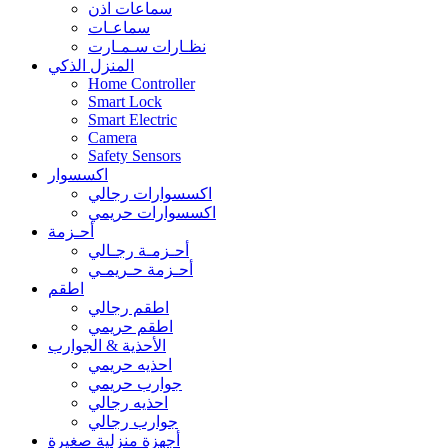
سماعات اذن
سماعـات
نظـارات سـمـارت
المنزل الذكي
Home Controller
Smart Lock
Smart Electric
Camera
Safety Sensors
اكسسوار
اكسسوارات رجالي
اكسسوارات حريمي
أحـزمة
أحـزمـة رجـالي
أحـزمة حـريمـي
اطقم
اطقم رجالي
اطقم حريمي
الأحذية & الجوارب
احذيه حريمي
جوارب حريمي
احذيه رجالي
جوارب رجالي
أجهزة منزلية صغيرة