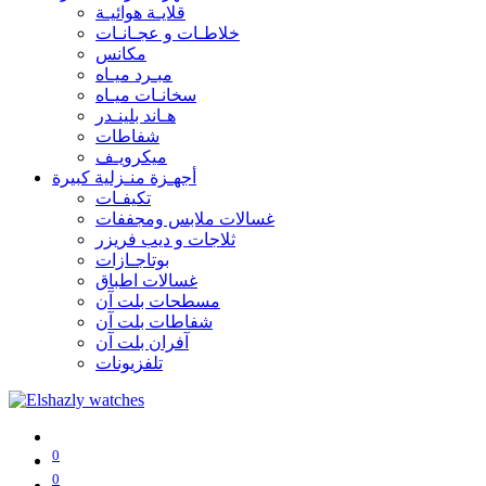
قلايـة هوائيـة
خلاطـات و عجـانـات
مكانس
مبـرد ميـاه
سخانـات ميـاه
هـاند بلينـدر
شفاطات
ميكرويـف
أجهـزة منـزلية كبيرة
تكيفـات
غسالات ملابس ومجففات
ثلاجات و ديب فريزر
بوتاجـازات
غسالات اطباق
مسطحات بلت آن
شفاطات بلت آن
آفران بلت آن
تلفزيونات
0
0