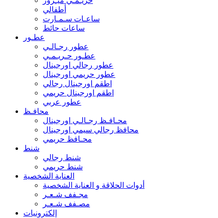
حريـمـي ميـرور
أطفالي
ساعـات سـمـارت
ساعات حائط
عطـور
عطور رجـالـي
عطـور حـريـمـي
عطور رجالي اورجينال
عطور حريمي اورجينال
اطقم اورجينال رجالي
اطقم اورجينال حريمي
عطور عربي
محافـظ
محـافـظ رجـالـي اورجينال
محافظ رجالي سيمي اورجينال
محـافظ حريمي
شنط
شنط رجالي
شنط حريمي
العناية الشخصية
أدوات الحلاقة و العناية الشخصية
مجـفف شـعـر
مصـفف شـعـر
إلكترونيات