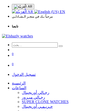
AR
AR
EN
مرحباً بـك في متجـر الـشـاذلـي
تابعنا
0
0
تسجيل الدخول
الرئيسية
الساعات
رجـالي أوريجينال
رجـالي ميـرور
SUPER CLONE WATCHES
حـريـمـي أوريجينال