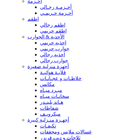
أحـزمة
أحـزمـة رجـالي
أحـزمة حـريمـي
اطقم
اطقم رجالي
اطقم حريمي
الأحذية & الجوارب
احذيه حريمي
جوارب حريمي
احذيه رجالي
جوارب رجالي
أجهزة منزلية صغيرة
قلايـة هوائيـة
خلاطـات و عجـانـات
مكانس
مبـرد ميـاه
سخانـات ميـاه
هـاند بلينـدر
شفاطات
ميكرويـف
أجهـزة منـزلية كبيرة
تكيفـات
غسالات ملابس ومجففات
ثلاجات و ديب فريزر