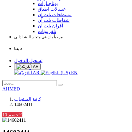
بوتاجـازات
غسالات اطباق
مسطحات بلت آن
شفاطات بلت آن
آفران بلت آن
تلفزيونات
مرحباً بـك في متجـر الـشـاذلـي
تابعنا
تسجيل الدخول
AR
AR
EN
AHMED
كافة المنتجات
14602411
خصم 10%