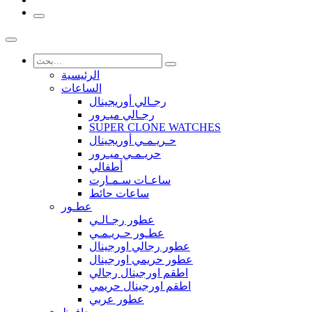
الرئيسية
الساعات
رجـالي أوريجينال
رجـالي ميـرور
SUPER CLONE WATCHES
حـريـمـي أوريجينال
حريـمـي ميـرور
أطفالي
ساعـات سـمـارت
ساعات حائط
عطـور
عطور رجـالـي
عطـور حـريـمـي
عطور رجالي اورجينال
عطور حريمي اورجينال
اطقم اورجينال رجالي
اطقم اورجينال حريمي
عطور عربي