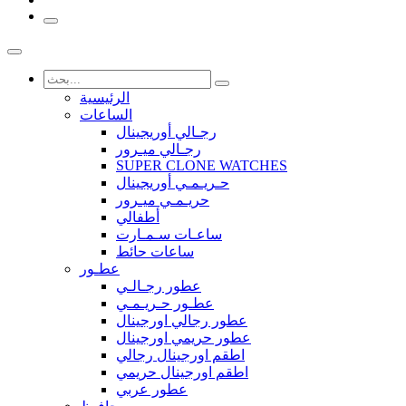
الرئيسية
الساعات
رجـالي أوريجينال
رجـالي ميـرور
SUPER CLONE WATCHES
حـريـمـي أوريجينال
حريـمـي ميـرور
أطفالي
ساعـات سـمـارت
ساعات حائط
عطـور
عطور رجـالـي
عطـور حـريـمـي
عطور رجالي اورجينال
عطور حريمي اورجينال
اطقم اورجينال رجالي
اطقم اورجينال حريمي
عطور عربي