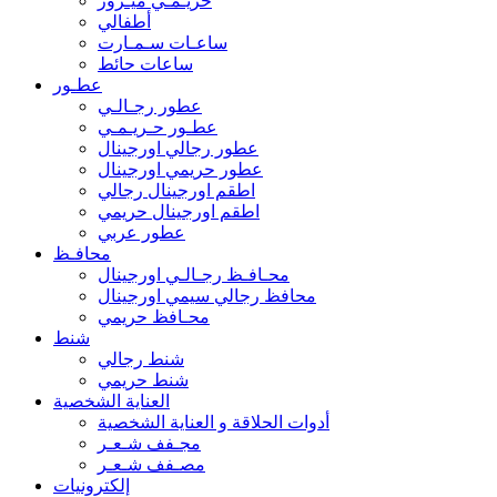
حريـمـي ميـرور
أطفالي
ساعـات سـمـارت
ساعات حائط
عطـور
عطور رجـالـي
عطـور حـريـمـي
عطور رجالي اورجينال
عطور حريمي اورجينال
اطقم اورجينال رجالي
اطقم اورجينال حريمي
عطور عربي
محافـظ
محـافـظ رجـالـي اورجينال
محافظ رجالي سيمي اورجينال
محـافظ حريمي
شنط
شنط رجالي
شنط حريمي
العناية الشخصية
أدوات الحلاقة و العناية الشخصية
مجـفف شـعـر
مصـفف شـعـر
إلكترونيات