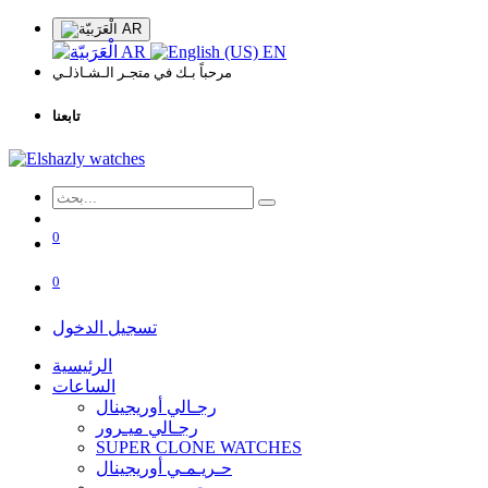
AR
AR
EN
مرحباً بـك في متجـر الـشـاذلـي
تابعنا
0
0
تسجيل الدخول
الرئيسية
الساعات
رجـالي أوريجينال
رجـالي ميـرور
SUPER CLONE WATCHES
حـريـمـي أوريجينال