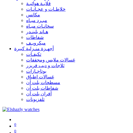
قلايـة هوائيـة
خلاطـات و عجـانـات
مكانس
مبـرد ميـاه
سخانـات ميـاه
هـاند بلينـدر
شفاطات
ميكرويـف
أجهـزة منـزلية كبيرة
تكيفـات
غسالات ملابس ومجففات
ثلاجات و ديب فريزر
بوتاجـازات
غسالات اطباق
مسطحات بلت آن
شفاطات بلت آن
آفران بلت آن
تلفزيونات
0
0