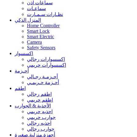
سماعات اذن
سماعـات
نظـارات سـمـارت
المنزل الذكي
Home Controller
Smart Lock
Smart Electric
Camera
Safety Sensors
اكسسوار
اكسسوارات رجالي
اكسسوارات حريمي
أحـزمة
أحـزمـة رجـالي
أحـزمة حـريمـي
اطقم
اطقم رجالي
اطقم حريمي
الأحذية & الجوارب
احذيه حريمي
جوارب حريمي
احذيه رجالي
جوارب رجالي
أجهزة منزلية صغيرة