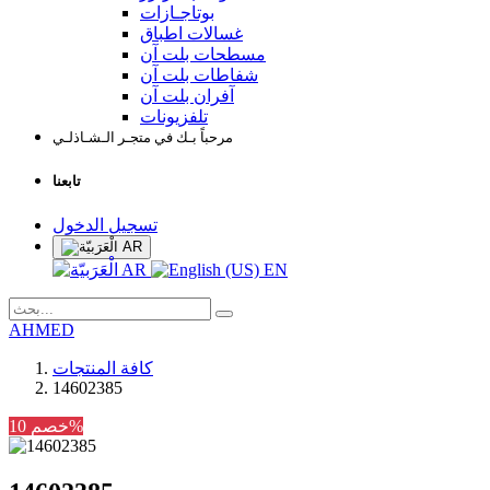
بوتاجـازات
غسالات اطباق
مسطحات بلت آن
شفاطات بلت آن
آفران بلت آن
تلفزيونات
مرحباً بـك في متجـر الـشـاذلـي
تابعنا
تسجيل الدخول
AR
AR
EN
AHMED
كافة المنتجات
14602385
خصم 10%