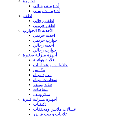
أحـزمة
أحـزمـة رجـالي
أحـزمة حـريمـي
اطقم
اطقم رجالي
اطقم حريمي
الأحذية & الجوارب
احذيه حريمي
جوارب حريمي
احذيه رجالي
جوارب رجالي
أجهزة منزلية صغيرة
قلايـة هوائيـة
خلاطـات و عجـانـات
مكانس
مبـرد ميـاه
سخانـات ميـاه
هـاند بلينـدر
شفاطات
ميكرويـف
أجهـزة منـزلية كبيرة
تكيفـات
غسالات ملابس ومجففات
ثلاجات و ديب فريزر