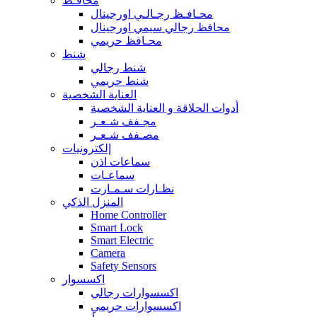
محافـظ
محـافـظ رجـالـي اورجينال
محافظ رجالي سيمي اورجينال
محـافظ حريمي
شنط
شنط رجالي
شنط حريمي
العناية الشخصية
أدوات الحلاقة و العناية الشخصية
مجـفف شـعـر
مصـفف شـعـر
إلكترونيات
سماعات اذن
سماعـات
نظـارات سـمـارت
المنزل الذكي
Home Controller
Smart Lock
Smart Electric
Camera
Safety Sensors
اكسسوار
اكسسوارات رجالي
اكسسوارات حريمي