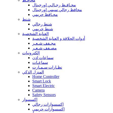
محافـظ
محـافـظ رجـالـي اورجينال
محافظ رجالي سيمي اورجينال
محـافظ حريمي
شنط
شنط رجالي
شنط حريمي
العناية الشخصية
أدوات الحلاقة و العناية الشخصية
مجـفف شـعـر
مصـفف شـعـر
إلكترونيات
سماعات اذن
سماعـات
نظـارات سـمـارت
المنزل الذكي
Home Controller
Smart Lock
Smart Electric
Camera
Safety Sensors
اكسسوار
اكسسوارات رجالي
اكسسوارات حريمي