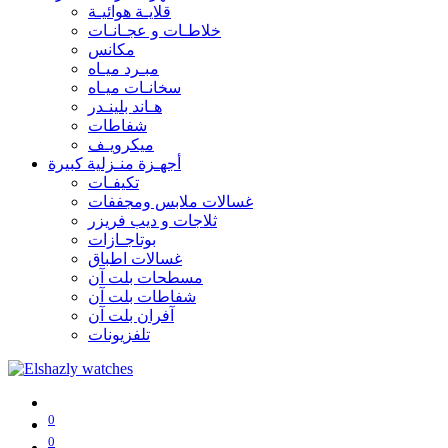
قلايـة هوائيـة
خلاطـات و عجـانـات
مكانس
مبـرد ميـاه
سخانـات ميـاه
هـاند بلينـدر
شفاطات
ميكرويـف
أجهـزة منـزلية كبيرة
تكيفـات
غسالات ملابس ومجففات
ثلاجات و ديب فريزر
بوتاجـازات
غسالات اطباق
مسطحات بلت آن
شفاطات بلت آن
آفران بلت آن
تلفزيونات
0
0