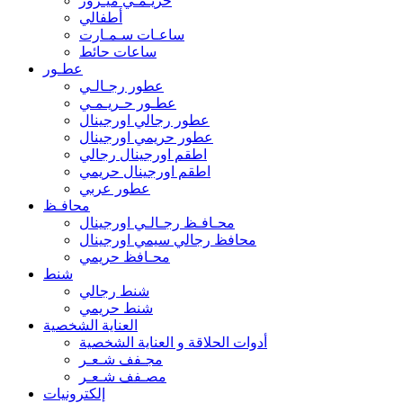
حريـمـي ميـرور
أطفالي
ساعـات سـمـارت
ساعات حائط
عطـور
عطور رجـالـي
عطـور حـريـمـي
عطور رجالي اورجينال
عطور حريمي اورجينال
اطقم اورجينال رجالي
اطقم اورجينال حريمي
عطور عربي
محافـظ
محـافـظ رجـالـي اورجينال
محافظ رجالي سيمي اورجينال
محـافظ حريمي
شنط
شنط رجالي
شنط حريمي
العناية الشخصية
أدوات الحلاقة و العناية الشخصية
مجـفف شـعـر
مصـفف شـعـر
إلكترونيات