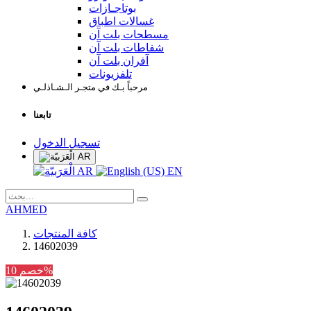
بوتاجـازات
غسالات اطباق
مسطحات بلت آن
شفاطات بلت آن
آفران بلت آن
تلفزيونات
مرحباً بـك في متجـر الـشـاذلـي
تابعنا
تسجيل الدخول
AR
AR
EN
AHMED
كافة المنتجات
14602039
خصم 10%