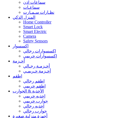
سماعات اذن
سماعـات
نظـارات سـمـارت
المنزل الذكي
Home Controller
Smart Lock
Smart Electric
Camera
Safety Sensors
اكسسوار
اكسسوارات رجالي
اكسسوارات حريمي
أحـزمة
أحـزمـة رجـالي
أحـزمة حـريمـي
اطقم
اطقم رجالي
اطقم حريمي
الأحذية & الجوارب
احذيه حريمي
جوارب حريمي
احذيه رجالي
جوارب رجالي
أجهزة منزلية صغيرة