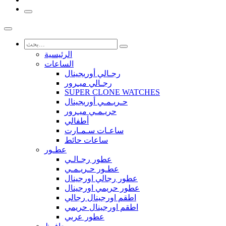
الرئيسية
الساعات
رجـالي أوريجينال
رجـالي ميـرور
SUPER CLONE WATCHES
حـريـمـي أوريجينال
حريـمـي ميـرور
أطفالي
ساعـات سـمـارت
ساعات حائط
عطـور
عطور رجـالـي
عطـور حـريـمـي
عطور رجالي اورجينال
عطور حريمي اورجينال
اطقم اورجينال رجالي
اطقم اورجينال حريمي
عطور عربي