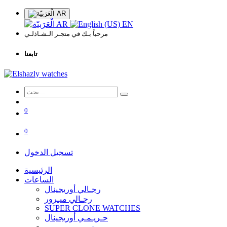
AR
AR
EN
مرحباً بـك في متجـر الـشـاذلـي
تابعنا
0
0
تسجيل الدخول
الرئيسية
الساعات
رجـالي أوريجينال
رجـالي ميـرور
SUPER CLONE WATCHES
حـريـمـي أوريجينال