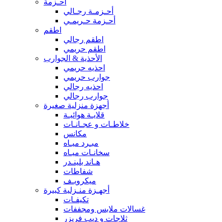
أحـزمة
أحـزمـة رجـالي
أحـزمة حـريمـي
اطقم
اطقم رجالي
اطقم حريمي
الأحذية & الجوارب
احذيه حريمي
جوارب حريمي
احذيه رجالي
جوارب رجالي
أجهزة منزلية صغيرة
قلايـة هوائيـة
خلاطـات و عجـانـات
مكانس
مبـرد ميـاه
سخانـات ميـاه
هـاند بلينـدر
شفاطات
ميكرويـف
أجهـزة منـزلية كبيرة
تكيفـات
غسالات ملابس ومجففات
ثلاجات و ديب فريزر