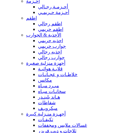
أحـزمة
أحـزمـة رجـالي
أحـزمة حـريمـي
اطقم
اطقم رجالي
اطقم حريمي
الأحذية & الجوارب
احذيه حريمي
جوارب حريمي
احذيه رجالي
جوارب رجالي
أجهزة منزلية صغيرة
قلايـة هوائيـة
خلاطـات و عجـانـات
مكانس
مبـرد ميـاه
سخانـات ميـاه
هـاند بلينـدر
شفاطات
ميكرويـف
أجهـزة منـزلية كبيرة
تكيفـات
غسالات ملابس ومجففات
ثلاجات و ديب فريزر