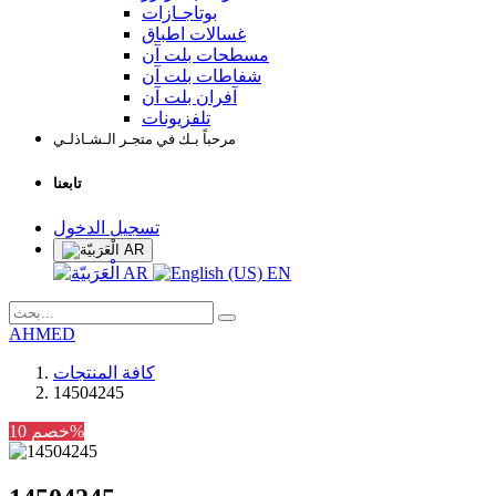
بوتاجـازات
غسالات اطباق
مسطحات بلت آن
شفاطات بلت آن
آفران بلت آن
تلفزيونات
مرحباً بـك في متجـر الـشـاذلـي
تابعنا
تسجيل الدخول
AR
AR
EN
AHMED
كافة المنتجات
14504245
خصم 10%