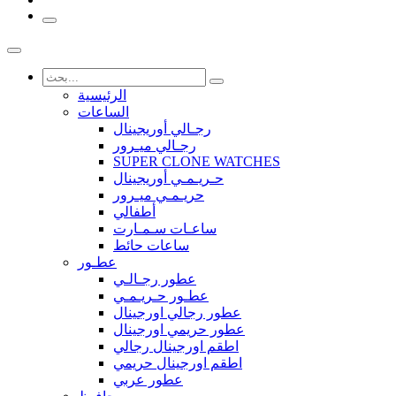
الرئيسية
الساعات
رجـالي أوريجينال
رجـالي ميـرور
SUPER CLONE WATCHES
حـريـمـي أوريجينال
حريـمـي ميـرور
أطفالي
ساعـات سـمـارت
ساعات حائط
عطـور
عطور رجـالـي
عطـور حـريـمـي
عطور رجالي اورجينال
عطور حريمي اورجينال
اطقم اورجينال رجالي
اطقم اورجينال حريمي
عطور عربي