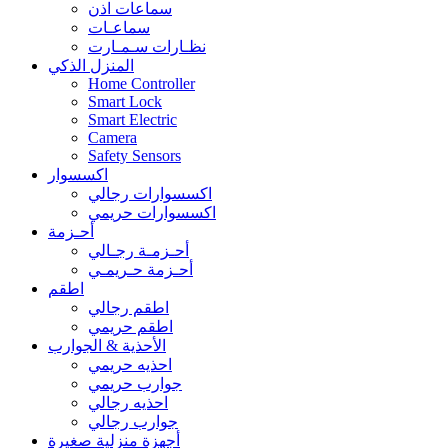
سماعات اذن
سماعـات
نظـارات سـمـارت
المنزل الذكي
Home Controller
Smart Lock
Smart Electric
Camera
Safety Sensors
اكسسوار
اكسسوارات رجالي
اكسسوارات حريمي
أحـزمة
أحـزمـة رجـالي
أحـزمة حـريمـي
اطقم
اطقم رجالي
اطقم حريمي
الأحذية & الجوارب
احذيه حريمي
جوارب حريمي
احذيه رجالي
جوارب رجالي
أجهزة منزلية صغيرة