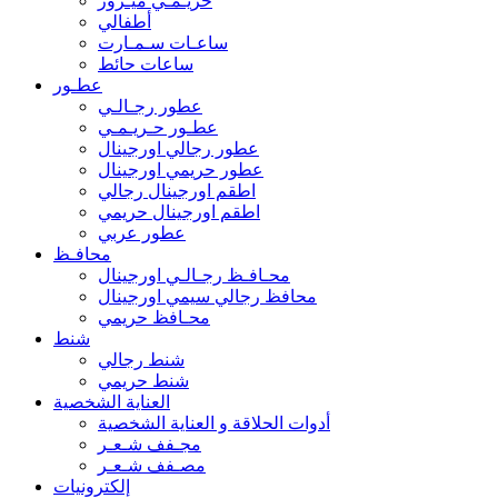
حريـمـي ميـرور
أطفالي
ساعـات سـمـارت
ساعات حائط
عطـور
عطور رجـالـي
عطـور حـريـمـي
عطور رجالي اورجينال
عطور حريمي اورجينال
اطقم اورجينال رجالي
اطقم اورجينال حريمي
عطور عربي
محافـظ
محـافـظ رجـالـي اورجينال
محافظ رجالي سيمي اورجينال
محـافظ حريمي
شنط
شنط رجالي
شنط حريمي
العناية الشخصية
أدوات الحلاقة و العناية الشخصية
مجـفف شـعـر
مصـفف شـعـر
إلكترونيات