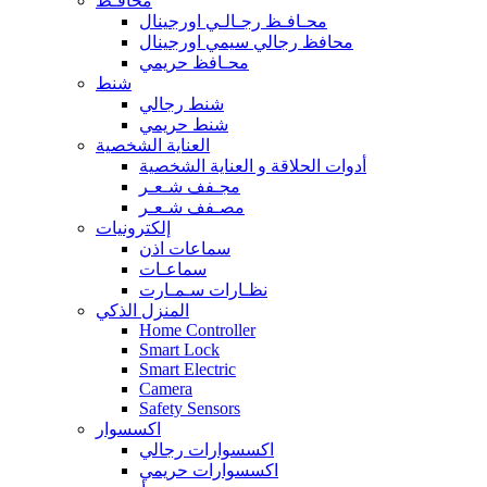
محافـظ
محـافـظ رجـالـي اورجينال
محافظ رجالي سيمي اورجينال
محـافظ حريمي
شنط
شنط رجالي
شنط حريمي
العناية الشخصية
أدوات الحلاقة و العناية الشخصية
مجـفف شـعـر
مصـفف شـعـر
إلكترونيات
سماعات اذن
سماعـات
نظـارات سـمـارت
المنزل الذكي
Home Controller
Smart Lock
Smart Electric
Camera
Safety Sensors
اكسسوار
اكسسوارات رجالي
اكسسوارات حريمي