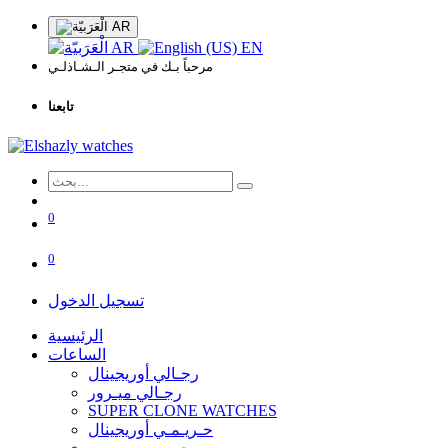
AR
AR
EN
مرحباً بـك في متجـر الـشـاذلـي
تابعنا
0
0
تسجيل الدخول
الرئيسية
الساعات
رجـالي أوريجينال
رجـالي ميـرور
SUPER CLONE WATCHES
حـريـمـي أوريجينال