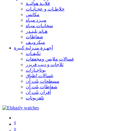
قلايـة هوائيـة
خلاطـات و عجـانـات
مكانس
مبـرد ميـاه
سخانـات ميـاه
هـاند بلينـدر
شفاطات
ميكرويـف
أجهـزة منـزلية كبيرة
تكيفـات
غسالات ملابس ومجففات
ثلاجات و ديب فريزر
بوتاجـازات
غسالات اطباق
مسطحات بلت آن
شفاطات بلت آن
آفران بلت آن
تلفزيونات
0
0