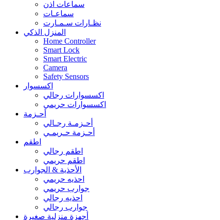
سماعات اذن
سماعـات
نظـارات سـمـارت
المنزل الذكي
Home Controller
Smart Lock
Smart Electric
Camera
Safety Sensors
اكسسوار
اكسسوارات رجالي
اكسسوارات حريمي
أحـزمة
أحـزمـة رجـالي
أحـزمة حـريمـي
اطقم
اطقم رجالي
اطقم حريمي
الأحذية & الجوارب
احذيه حريمي
جوارب حريمي
احذيه رجالي
جوارب رجالي
أجهزة منزلية صغيرة