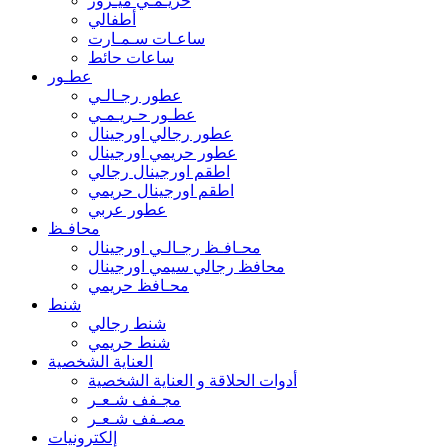
حريـمـي ميـرور
أطفالي
ساعـات سـمـارت
ساعات حائط
عطـور
عطور رجـالـي
عطـور حـريـمـي
عطور رجالي اورجينال
عطور حريمي اورجينال
اطقم اورجينال رجالي
اطقم اورجينال حريمي
عطور عربي
محافـظ
محـافـظ رجـالـي اورجينال
محافظ رجالي سيمي اورجينال
محـافظ حريمي
شنط
شنط رجالي
شنط حريمي
العناية الشخصية
أدوات الحلاقة و العناية الشخصية
مجـفف شـعـر
مصـفف شـعـر
إلكترونيات