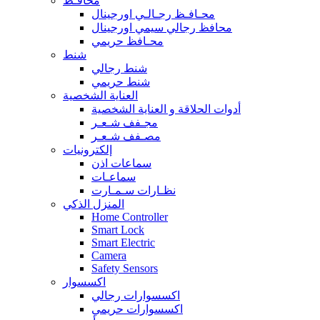
محافـظ
محـافـظ رجـالـي اورجينال
محافظ رجالي سيمي اورجينال
محـافظ حريمي
شنط
شنط رجالي
شنط حريمي
العناية الشخصية
أدوات الحلاقة و العناية الشخصية
مجـفف شـعـر
مصـفف شـعـر
إلكترونيات
سماعات اذن
سماعـات
نظـارات سـمـارت
المنزل الذكي
Home Controller
Smart Lock
Smart Electric
Camera
Safety Sensors
اكسسوار
اكسسوارات رجالي
اكسسوارات حريمي