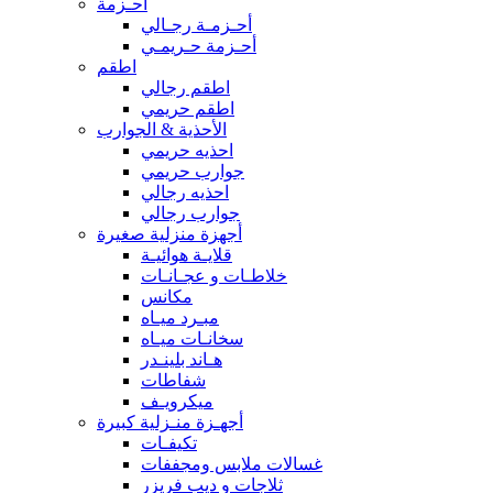
أحـزمة
أحـزمـة رجـالي
أحـزمة حـريمـي
اطقم
اطقم رجالي
اطقم حريمي
الأحذية & الجوارب
احذيه حريمي
جوارب حريمي
احذيه رجالي
جوارب رجالي
أجهزة منزلية صغيرة
قلايـة هوائيـة
خلاطـات و عجـانـات
مكانس
مبـرد ميـاه
سخانـات ميـاه
هـاند بلينـدر
شفاطات
ميكرويـف
أجهـزة منـزلية كبيرة
تكيفـات
غسالات ملابس ومجففات
ثلاجات و ديب فريزر