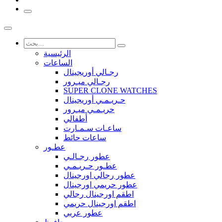
الرئيسية
الساعات
رجـالي أوريجينال
رجـالي ميـرور
SUPER CLONE WATCHES
حـريـمـي أوريجينال
حريـمـي ميـرور
أطفالي
ساعـات سـمـارت
ساعات حائط
عطـور
عطور رجـالـي
عطـور حـريـمـي
عطور رجالي اورجينال
عطور حريمي اورجينال
اطقم اورجينال رجالي
اطقم اورجينال حريمي
عطور عربي