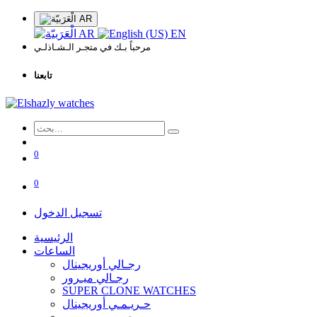
AR
AR
EN
مرحباً بـك في متجـر الـشـاذلـي
تابعنا
0
0
تسجيل الدخول
الرئيسية
الساعات
رجـالي أوريجينال
رجـالي ميـرور
SUPER CLONE WATCHES
حـريـمـي أوريجينال