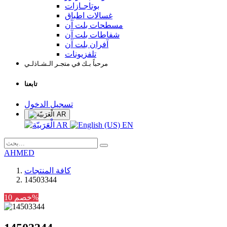
بوتاجـازات
غسالات اطباق
مسطحات بلت آن
شفاطات بلت آن
آفران بلت آن
تلفزيونات
مرحباً بـك في متجـر الـشـاذلـي
تابعنا
تسجيل الدخول
AR
AR
EN
AHMED
كافة المنتجات
14503344
خصم 10%