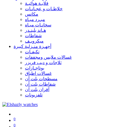
قلايـة هوائيـة
خلاطـات و عجـانـات
مكانس
مبـرد ميـاه
سخانـات ميـاه
هـاند بلينـدر
شفاطات
ميكرويـف
أجهـزة منـزلية كبيرة
تكيفـات
غسالات ملابس ومجففات
ثلاجات و ديب فريزر
بوتاجـازات
غسالات اطباق
مسطحات بلت آن
شفاطات بلت آن
آفران بلت آن
تلفزيونات
0
0