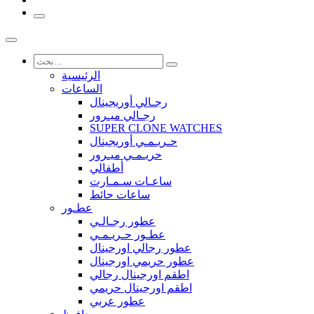
الرئيسية
الساعات
رجـالي أوريجينال
رجـالي ميـرور
SUPER CLONE WATCHES
حـريـمـي أوريجينال
حريـمـي ميـرور
أطفالي
ساعـات سـمـارت
ساعات حائط
عطـور
عطور رجـالـي
عطـور حـريـمـي
عطور رجالي اورجينال
عطور حريمي اورجينال
اطقم اورجينال رجالي
اطقم اورجينال حريمي
عطور عربي