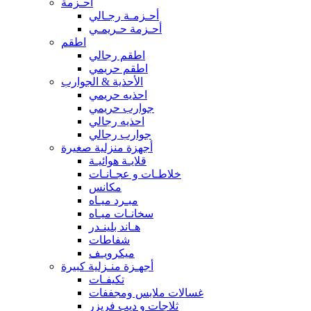
أحـزمة
أحـزمـة رجـالي
أحـزمة حـريمـي
اطقم
اطقم رجالي
اطقم حريمي
الأحذية & الجوارب
احذيه حريمي
جوارب حريمي
احذيه رجالي
جوارب رجالي
أجهزة منزلية صغيرة
قلايـة هوائيـة
خلاطـات و عجـانـات
مكانس
مبـرد ميـاه
سخانـات ميـاه
هـاند بلينـدر
شفاطات
ميكرويـف
أجهـزة منـزلية كبيرة
تكيفـات
غسالات ملابس ومجففات
ثلاجات و ديب فريزر