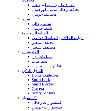
محافـظ
محـافـظ رجـالـي اورجينال
محافظ رجالي سيمي اورجينال
محـافظ حريمي
شنط
شنط رجالي
شنط حريمي
العناية الشخصية
أدوات الحلاقة و العناية الشخصية
مجـفف شـعـر
مصـفف شـعـر
إلكترونيات
سماعات اذن
سماعـات
نظـارات سـمـارت
المنزل الذكي
Home Controller
Smart Lock
Smart Electric
Camera
Safety Sensors
اكسسوار
اكسسوارات رجالي
اكسسوارات حريمي