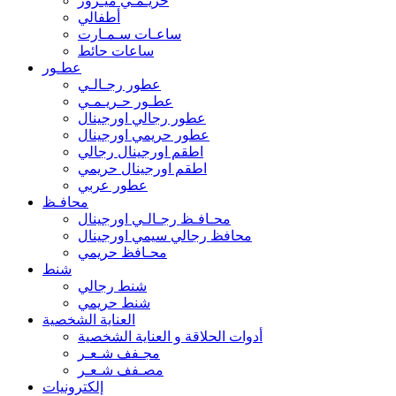
حريـمـي ميـرور
أطفالي
ساعـات سـمـارت
ساعات حائط
عطـور
عطور رجـالـي
عطـور حـريـمـي
عطور رجالي اورجينال
عطور حريمي اورجينال
اطقم اورجينال رجالي
اطقم اورجينال حريمي
عطور عربي
محافـظ
محـافـظ رجـالـي اورجينال
محافظ رجالي سيمي اورجينال
محـافظ حريمي
شنط
شنط رجالي
شنط حريمي
العناية الشخصية
أدوات الحلاقة و العناية الشخصية
مجـفف شـعـر
مصـفف شـعـر
إلكترونيات