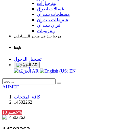
بوتاجـازات
غسالات اطباق
مسطحات بلت آن
شفاطات بلت آن
آفران بلت آن
تلفزيونات
مرحباً بـك في متجـر الـشـاذلـي
تابعنا
تسجيل الدخول
AR
AR
EN
AHMED
كافة المنتجات
14502262
خصم 10%