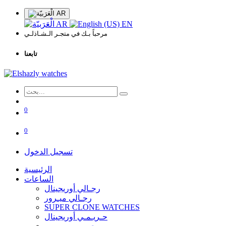
AR
AR
EN
مرحباً بـك في متجـر الـشـاذلـي
تابعنا
0
0
تسجيل الدخول
الرئيسية
الساعات
رجـالي أوريجينال
رجـالي ميـرور
SUPER CLONE WATCHES
حـريـمـي أوريجينال