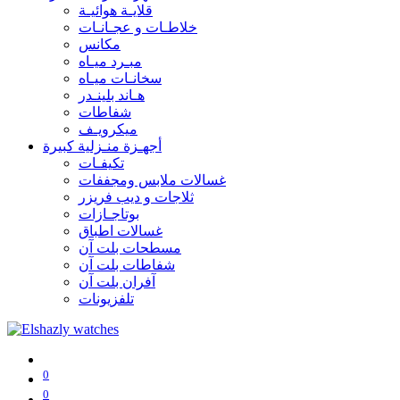
قلايـة هوائيـة
خلاطـات و عجـانـات
مكانس
مبـرد ميـاه
سخانـات ميـاه
هـاند بلينـدر
شفاطات
ميكرويـف
أجهـزة منـزلية كبيرة
تكيفـات
غسالات ملابس ومجففات
ثلاجات و ديب فريزر
بوتاجـازات
غسالات اطباق
مسطحات بلت آن
شفاطات بلت آن
آفران بلت آن
تلفزيونات
0
0