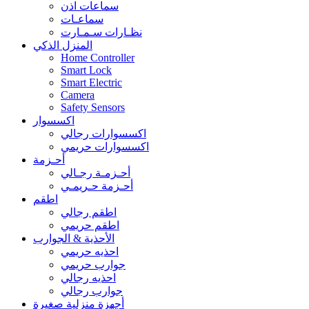
سماعات اذن
سماعـات
نظـارات سـمـارت
المنزل الذكي
Home Controller
Smart Lock
Smart Electric
Camera
Safety Sensors
اكسسوار
اكسسوارات رجالي
اكسسوارات حريمي
أحـزمة
أحـزمـة رجـالي
أحـزمة حـريمـي
اطقم
اطقم رجالي
اطقم حريمي
الأحذية & الجوارب
احذيه حريمي
جوارب حريمي
احذيه رجالي
جوارب رجالي
أجهزة منزلية صغيرة