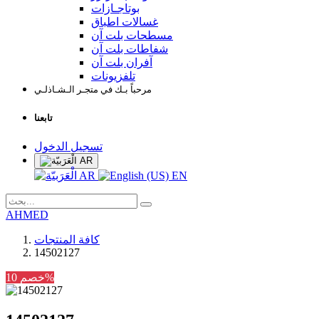
بوتاجـازات
غسالات اطباق
مسطحات بلت آن
شفاطات بلت آن
آفران بلت آن
تلفزيونات
مرحباً بـك في متجـر الـشـاذلـي
تابعنا
تسجيل الدخول
AR
AR
EN
AHMED
كافة المنتجات
14502127
خصم 10%