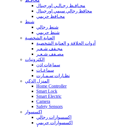
محافـظ
محـافـظ رجـالـي اورجينال
محافظ رجالي سيمي اورجينال
محـافظ حريمي
شنط
شنط رجالي
شنط حريمي
العناية الشخصية
أدوات الحلاقة و العناية الشخصية
مجـفف شـعـر
مصـفف شـعـر
إلكترونيات
سماعات اذن
سماعـات
نظـارات سـمـارت
المنزل الذكي
Home Controller
Smart Lock
Smart Electric
Camera
Safety Sensors
اكسسوار
اكسسوارات رجالي
اكسسوارات حريمي