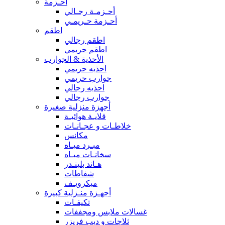
أحـزمة
أحـزمـة رجـالي
أحـزمة حـريمـي
اطقم
اطقم رجالي
اطقم حريمي
الأحذية & الجوارب
احذيه حريمي
جوارب حريمي
احذيه رجالي
جوارب رجالي
أجهزة منزلية صغيرة
قلايـة هوائيـة
خلاطـات و عجـانـات
مكانس
مبـرد ميـاه
سخانـات ميـاه
هـاند بلينـدر
شفاطات
ميكرويـف
أجهـزة منـزلية كبيرة
تكيفـات
غسالات ملابس ومجففات
ثلاجات و ديب فريزر