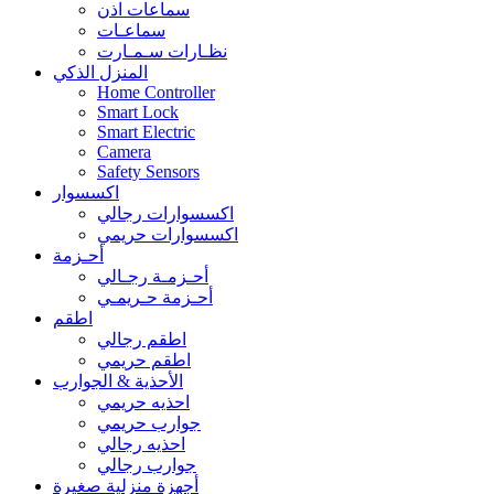
سماعات اذن
سماعـات
نظـارات سـمـارت
المنزل الذكي
Home Controller
Smart Lock
Smart Electric
Camera
Safety Sensors
اكسسوار
اكسسوارات رجالي
اكسسوارات حريمي
أحـزمة
أحـزمـة رجـالي
أحـزمة حـريمـي
اطقم
اطقم رجالي
اطقم حريمي
الأحذية & الجوارب
احذيه حريمي
جوارب حريمي
احذيه رجالي
جوارب رجالي
أجهزة منزلية صغيرة