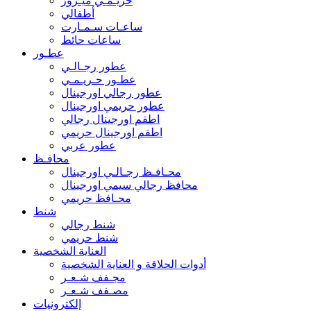
حريـمـي ميـرور
أطفالي
ساعـات سـمـارت
ساعات حائط
عطـور
عطور رجـالـي
عطـور حـريـمـي
عطور رجالي اورجينال
عطور حريمي اورجينال
اطقم اورجينال رجالي
اطقم اورجينال حريمي
عطور عربي
محافـظ
محـافـظ رجـالـي اورجينال
محافظ رجالي سيمي اورجينال
محـافظ حريمي
شنط
شنط رجالي
شنط حريمي
العناية الشخصية
أدوات الحلاقة و العناية الشخصية
مجـفف شـعـر
مصـفف شـعـر
إلكترونيات