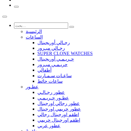
الرئيسية
الساعات
رجـالي أوريجينال
رجـالي ميـرور
SUPER CLONE WATCHES
حـريـمـي أوريجينال
حريـمـي ميـرور
أطفالي
ساعـات سـمـارت
ساعات حائط
عطـور
عطور رجـالـي
عطـور حـريـمـي
عطور رجالي اورجينال
عطور حريمي اورجينال
اطقم اورجينال رجالي
اطقم اورجينال حريمي
عطور عربي