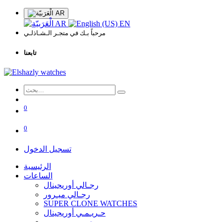
AR
AR
EN
مرحباً بـك في متجـر الـشـاذلـي
تابعنا
0
0
تسجيل الدخول
الرئيسية
الساعات
رجـالي أوريجينال
رجـالي ميـرور
SUPER CLONE WATCHES
حـريـمـي أوريجينال