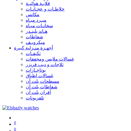
قلايـة هوائيـة
خلاطـات و عجـانـات
مكانس
مبـرد ميـاه
سخانـات ميـاه
هـاند بلينـدر
شفاطات
ميكرويـف
أجهـزة منـزلية كبيرة
تكيفـات
غسالات ملابس ومجففات
ثلاجات و ديب فريزر
بوتاجـازات
غسالات اطباق
مسطحات بلت آن
شفاطات بلت آن
آفران بلت آن
تلفزيونات
0
0