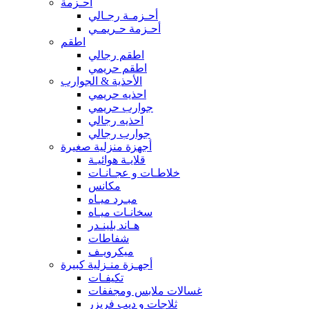
أحـزمة
أحـزمـة رجـالي
أحـزمة حـريمـي
اطقم
اطقم رجالي
اطقم حريمي
الأحذية & الجوارب
احذيه حريمي
جوارب حريمي
احذيه رجالي
جوارب رجالي
أجهزة منزلية صغيرة
قلايـة هوائيـة
خلاطـات و عجـانـات
مكانس
مبـرد ميـاه
سخانـات ميـاه
هـاند بلينـدر
شفاطات
ميكرويـف
أجهـزة منـزلية كبيرة
تكيفـات
غسالات ملابس ومجففات
ثلاجات و ديب فريزر