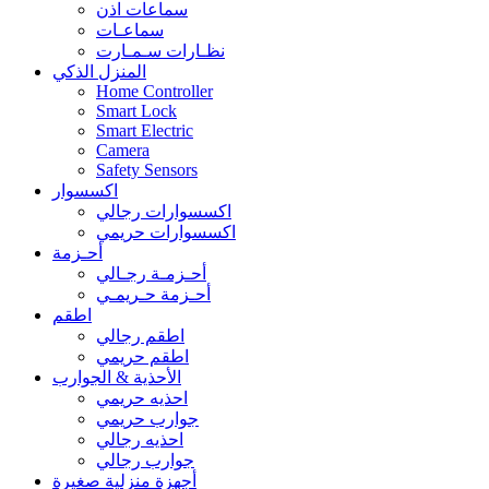
سماعات اذن
سماعـات
نظـارات سـمـارت
المنزل الذكي
Home Controller
Smart Lock
Smart Electric
Camera
Safety Sensors
اكسسوار
اكسسوارات رجالي
اكسسوارات حريمي
أحـزمة
أحـزمـة رجـالي
أحـزمة حـريمـي
اطقم
اطقم رجالي
اطقم حريمي
الأحذية & الجوارب
احذيه حريمي
جوارب حريمي
احذيه رجالي
جوارب رجالي
أجهزة منزلية صغيرة