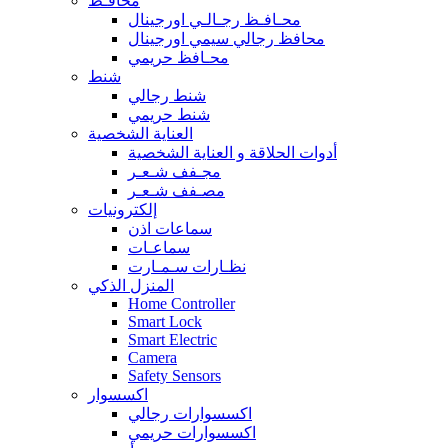
محافـظ
محـافـظ رجـالـي اورجينال
محافظ رجالي سيمي اورجينال
محـافظ حريمي
شنط
شنط رجالي
شنط حريمي
العناية الشخصية
أدوات الحلاقة و العناية الشخصية
مجـفف شـعـر
مصـفف شـعـر
إلكترونيات
سماعات اذن
سماعـات
نظـارات سـمـارت
المنزل الذكي
Home Controller
Smart Lock
Smart Electric
Camera
Safety Sensors
اكسسوار
اكسسوارات رجالي
اكسسوارات حريمي