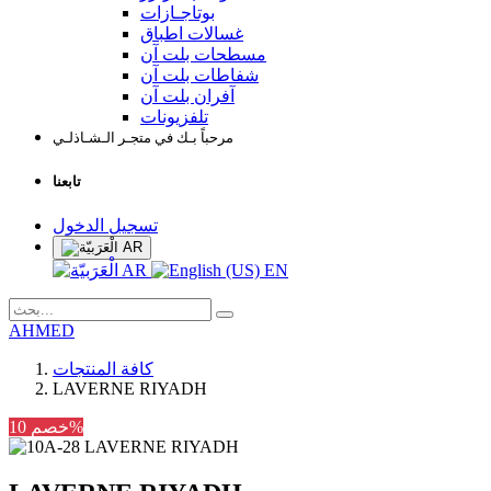
بوتاجـازات
غسالات اطباق
مسطحات بلت آن
شفاطات بلت آن
آفران بلت آن
تلفزيونات
مرحباً بـك في متجـر الـشـاذلـي
تابعنا
تسجيل الدخول
AR
AR
EN
AHMED
كافة المنتجات
LAVERNE RIYADH
خصم 10%