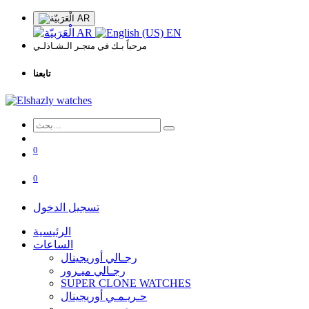
AR
AR
EN
مرحباً بـك في متجـر الـشـاذلـي
تابعنا
0
0
تسجيل الدخول
الرئيسية
الساعات
رجـالي أوريجينال
رجـالي ميـرور
SUPER CLONE WATCHES
حـريـمـي أوريجينال