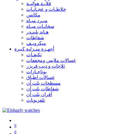
قلايـة هوائيـة
خلاطـات و عجـانـات
مكانس
مبـرد ميـاه
سخانـات ميـاه
هـاند بلينـدر
شفاطات
ميكرويـف
أجهـزة منـزلية كبيرة
تكيفـات
غسالات ملابس ومجففات
ثلاجات و ديب فريزر
بوتاجـازات
غسالات اطباق
مسطحات بلت آن
شفاطات بلت آن
آفران بلت آن
تلفزيونات
0
0