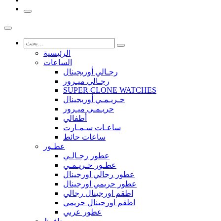
الرئيسية
الساعات
رجـالي أوريجينال
رجـالي ميـرور
SUPER CLONE WATCHES
حـريـمـي أوريجينال
حريـمـي ميـرور
أطفالي
ساعـات سـمـارت
ساعات حائط
عطـور
عطور رجـالـي
عطـور حـريـمـي
عطور رجالي اورجينال
عطور حريمي اورجينال
اطقم اورجينال رجالي
اطقم اورجينال حريمي
عطور عربي