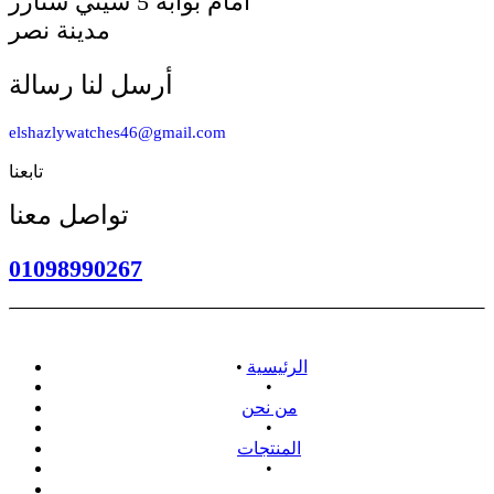
أمام بوابه 5 سيتي ستارز
مدينة نصر
أرسل لنا رسالة
elshazlywatches46@gmail.com
تابعنا
تواصل معنا
01098990267
الرئيسية
•
•
من نحن
•
المنتجات
•
سياسة الاسترداد