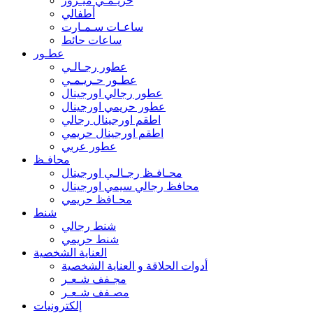
حريـمـي ميـرور
أطفالي
ساعـات سـمـارت
ساعات حائط
عطـور
عطور رجـالـي
عطـور حـريـمـي
عطور رجالي اورجينال
عطور حريمي اورجينال
اطقم اورجينال رجالي
اطقم اورجينال حريمي
عطور عربي
محافـظ
محـافـظ رجـالـي اورجينال
محافظ رجالي سيمي اورجينال
محـافظ حريمي
شنط
شنط رجالي
شنط حريمي
العناية الشخصية
أدوات الحلاقة و العناية الشخصية
مجـفف شـعـر
مصـفف شـعـر
إلكترونيات