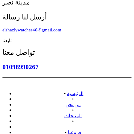
مدينة نصر
أرسل لنا رسالة
elshazlywatches46@gmail.com
تابعنا
تواصل معنا
01098990267
الرئيسية
•
•
من نحن
•
المنتجات
•
سياسة الاسترداد
فروعنا
•