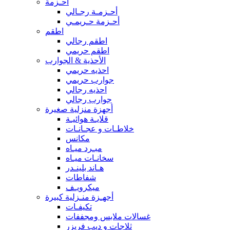
أحـزمة
أحـزمـة رجـالي
أحـزمة حـريمـي
اطقم
اطقم رجالي
اطقم حريمي
الأحذية & الجوارب
احذيه حريمي
جوارب حريمي
احذيه رجالي
جوارب رجالي
أجهزة منزلية صغيرة
قلايـة هوائيـة
خلاطـات و عجـانـات
مكانس
مبـرد ميـاه
سخانـات ميـاه
هـاند بلينـدر
شفاطات
ميكرويـف
أجهـزة منـزلية كبيرة
تكيفـات
غسالات ملابس ومجففات
ثلاجات و ديب فريزر