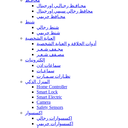
محافـظ
محـافـظ رجـالـي اورجينال
محافظ رجالي سيمي اورجينال
محـافظ حريمي
شنط
شنط رجالي
شنط حريمي
العناية الشخصية
أدوات الحلاقة و العناية الشخصية
مجـفف شـعـر
مصـفف شـعـر
إلكترونيات
سماعات اذن
سماعـات
نظـارات سـمـارت
المنزل الذكي
Home Controller
Smart Lock
Smart Electric
Camera
Safety Sensors
اكسسوار
اكسسوارات رجالي
اكسسوارات حريمي