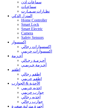
سماعات اذن
سماعـات
نظـارات سـمـارت
المنزل الذكي
Home Controller
Smart Lock
Smart Electric
Camera
Safety Sensors
اكسسوار
اكسسوارات رجالي
اكسسوارات حريمي
أحـزمة
أحـزمـة رجـالي
أحـزمة حـريمـي
اطقم
اطقم رجالي
اطقم حريمي
الأحذية & الجوارب
احذيه حريمي
جوارب حريمي
احذيه رجالي
جوارب رجالي
أجهزة منزلية صغيرة