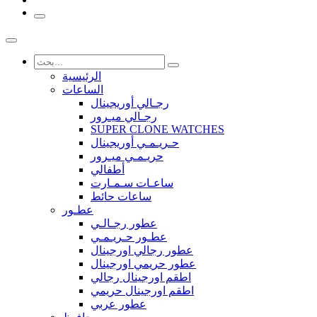
الرئيسية
الساعات
رجـالي أوريجينال
رجـالي ميـرور
SUPER CLONE WATCHES
حـريـمـي أوريجينال
حريـمـي ميـرور
أطفالي
ساعـات سـمـارت
ساعات حائط
عطـور
عطور رجـالـي
عطـور حـريـمـي
عطور رجالي اورجينال
عطور حريمي اورجينال
اطقم اورجينال رجالي
اطقم اورجينال حريمي
عطور عربي