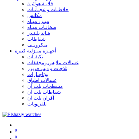
قلايـة هوائيـة
خلاطـات و عجـانـات
مكانس
مبـرد ميـاه
سخانـات ميـاه
هـاند بلينـدر
شفاطات
ميكرويـف
أجهـزة منـزلية كبيرة
تكيفـات
غسالات ملابس ومجففات
ثلاجات و ديب فريزر
بوتاجـازات
غسالات اطباق
مسطحات بلت آن
شفاطات بلت آن
آفران بلت آن
تلفزيونات
0
0