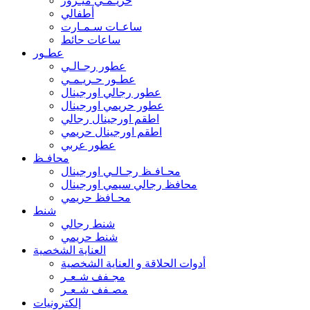
حريـمـي ميـرور
أطفالي
ساعـات سـمـارت
ساعات حائط
عطـور
عطور رجـالـي
عطـور حـريـمـي
عطور رجالي اورجينال
عطور حريمي اورجينال
اطقم اورجينال رجالي
اطقم اورجينال حريمي
عطور عربي
محافـظ
محـافـظ رجـالـي اورجينال
محافظ رجالي سيمي اورجينال
محـافظ حريمي
شنط
شنط رجالي
شنط حريمي
العناية الشخصية
أدوات الحلاقة و العناية الشخصية
مجـفف شـعـر
مصـفف شـعـر
إلكترونيات